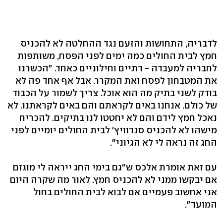
לדבריה, התחושות והזעם נגד ההחלטה לא להכניס
חמץ לבית החולים כמה ימים לפני הפסח, משותפות
לחבריה למעבדה - דתיים וחילוניים כאחד. "הכשרנו
את המטבחון לפסח ואת המקרר. אבל אף אחד פה לא
בודק לשני בתיק מה הוא אוכל. צריך לשמור על הכבוד
של כולם. אנחנו באים לקראתם והם באים לקראתנו. לא
נאכל חמץ לידם והם לא יחטטו לנו בתיקים. להכריח
מישהו לא להכניס סנדוויץ' לבית החולים יומיים לפני
החג זה נראה לי לא הגיוני".
עם זאת אומרת אלכס ש"גם בימי החג ייראה לי מוגזם
אם יבקשו ממני לא להכניס חמץ. לאור מה שקרה היום
אני אחשוב פעמיים אם לבוא לבית החולים בחול
המועד".