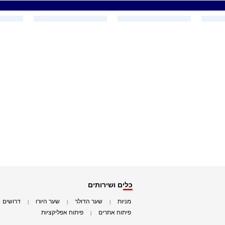
כלים ושירותים
מניות
שער הדולר
שער היורו
דרושים
|
|
|
|
פיתוח אתרים
פיתוח אפליקציות
|
|