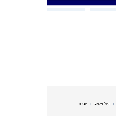
בעלי מקצוע
עברית
|
|