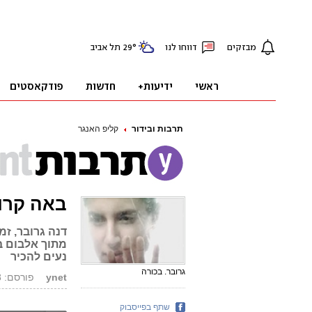
תרבות ובידור
קליפ האנגר
באה קרו
דנה גרובר, ז
מתוך אלבום בכ
נעים להכיר
גרובר. בכורה
ynet
פורסם: 21.04.08, 09:26
שתף בפייסבוק