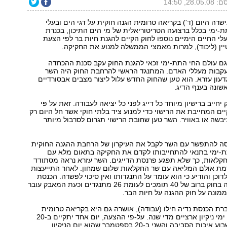
28.0, 14:50
רה היום (ד') בקריאה טרומית הגנה חוקית על דגי הים ובעלי
-ימי בכלל ברצועה הטריטוריאלית של מי הים התיכון, בכנרת
לי החיים הימיים נוספו לחוק הקיים להגנת חיות בר לפי הצעת
יין (ליכוד), למרות מאמצי הממשלה למנוע את החקיקה.
גם עולם החי התת-ימי זכאי להגנת החוק עקב סכנת ההכחדה
קבות מעללי האדם. המתנגד הראשי להרחבת החוק היה השר
עון עזרא. הוא טען שהחוק החדש עלול ליצור מצבים אבסורדיים
שונה בענף הדיג.
יחייב ברישיון מיוחד כל דייג לפני כל יציאה לעבודה. זאת על פי
ים המחייבת את הרישוי כדי למנוע ציד בלתי חוקי אשר חל היום רק
יבשה או באוויר. השר טען שחובת הרישוי תגרום לסרבול מיותר
יסה להתפשר עם השר לקבל את העיקרון של הרחבת ההגנה החוקית
ת-ימי בתנאי להתחייבותו לקדם את החקיקה בתאום מלא עם
קלאות, כך שלא תפגע פרנסת הדייגים. השר עזרא נראה מסתודד
ת אולם המליאה עם שר החקלאות שלום שמחון. לאחר התייעצות
וכן והודיע כי הוא עומד על התנגדותו ואין סיכוי לפשרה. הכנסת
הלכה נגדו ותמכה בחוק ברוב של 40 תומכים לעומת 26 מתנגדים וכעת המאבק עובר
ממונה על חוק ההגנה על חיות הבר.
ת הכנסת נדיה חילו (עבודה), אושרה גם היא בקריאה טרומית
היום, קובעת שני ימי ניקיון ארציים מדי שנה. על-פי ההצעה, יום אחד יתקיים ב-20
במרץ במסגרת שבוע איכות הסביבה והשני ב-20 בספטמבר שהוא יום הניקיון