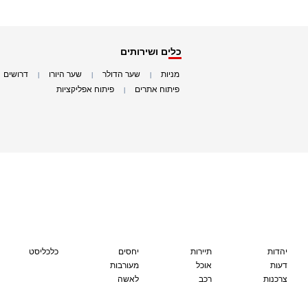
כלים ושירותים
מניות
שער הדולר
שער היורו
דרושים
|
|
|
|
פיתוח אתרים
פיתוח אפליקציות
|
|
יהדות
תיירות
יחסים
כלכליסט
דעות
אוכל
מעורבות
צרכנות
רכב
לאשה