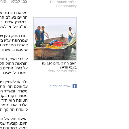
צבי לביא
פורסם: 5.08
צילום: The Nature
Conservancy
מליאת הכנסת איש
החיים בעולם התת
ובמפרץ אילת. בע
הח"כ יולי אדלשט
יוזם החוק טען ש
שמרחפת עליו בע
להגנת הסביבה גד
שיפגעו בראש ורא
לדברי השר, החוק 
הוראות החוק הקי
האם החוק יגרום לפגיעה
בענף הדיג?
על בעלי החיים ב
צילום: ענת לב-אדלר
ומטרד לדייגים.
ח"כ אדלשטיין נ
שתף בפייסבוק
על עולם החי הת
משרדו ומשרד הח
מספר דקות בקדמ
חטופה הוא חזר לד
לוועדת החינוך ה
הצעת חוק של חבר