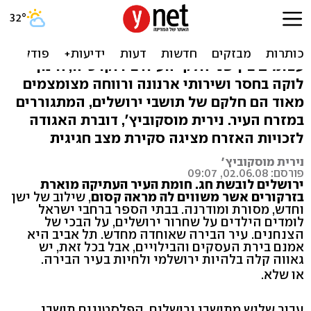
בירת האפליה
למרות שהבירה חוברה לה יחדיו ישנם הבדלים
עצומים בין שני חלקי העיר. בירוקרטיה, חינוך
לוקה בחסר ושירותי ארנונה ורווחה מצומצמים
מאוד הם חלקם של תושבי ירושלים, המתגוררים
במזרח העיר. נירית מוסקוביץ', דוברת האגודה
לזכויות האזרח מציגה סקירת מצב חגיגית
נירית מוסקוביץ'
פורסם: 02.06.08, 09:07
ירושלים לובשת חג. חומת העיר העתיקה מוארת
בזרקורים אשר משווים לה מראה קסום
, שילוב של ישן
וחדש, מסורת ומודרנה. בבתי הספר ברחבי ישראל
לומדים הילדים על שחרור ירושלים, על הבכי של
הצנחנים. עיר הבירה שאוחדה מחדש. תל אביב היא
אמנם בירת העסקים והבילויים, אבל בכל זאת, יש
גאווה קלה בלהיות ירושלמי ולחיות בעיר הבירה.
או שלא.
עבור שליש מתושבי ירושלים, הפלסטינים תושבי