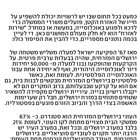
כמעט בכל תחום שבו יש לרשויות יכולת להשפיע על
חייו של האזרח הקטן, פועלים משרדי הממשלה כדי
לדכא ולפגוע באוכלוסייה, במעשה או במחדל. "שירות
לאזרח" הוא לא חלק מעולם המושגים כאן. די לעיין
בכמה נתונים מספריים, כדי להבין את הסיפור כולו:
מאז 67' הפקיעה ישראל למעלה משליש משטחה של
ירושלים המזרחית, שהיה בבעלות ערבית פרטית. על
הקרקעות שהופקעו נבנו למעלה מ- 50,000 יחידות
דיור לאוכלוסייה היהודית, ואף לא יחידה אחת עבור
האוכלוסייה הפלסטינית. לעומת זאת, כאשר
פלסטינים בירושלים המזרחית מבקשים לבנות בית, גם
אם הוא על קרקע שבבעלותם, ברוב המקרים הם לא
יקבלו רישיון בנייה. עיריית ירושלים מקפידה להשאיר
שטחים פתוחים במזרח ירושלים, חבל רק שערימות
האשפה בצדי הדרך והביוב הזורם פוגעים בפסטורליה.
העוני בירושלים המזרחית הוא סטנדרט. כ- 67%
ממשקי הבית מצויים מתחת לקו העוני, לעומת 21%
בלבד במערב ירושלים. ובכל זאת, במערב העיר יש
הרבה יותר תקנים לעובדים סוציאליים. בירושלים
המזרחית, העובד הסוציאליים קורסים תחת העומס: