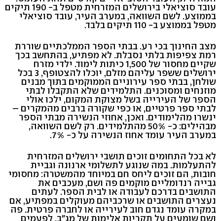
עובד סוציאלי בירושלים המזרחית מטפל ב- 190 תיקים
בממוצע. לשם השוואה, במערב העיר, עובד סוציאלי
מטפל בממוצע ב- 110 תיקים בלבד.
מצב החינוך בכי רע. בבתי הספר הממלכתיים שוררת
רמת צפיפות בלתי נסבלת. לא מפתיע, בהתחשב בכך
שקיים מחסור של 1,500 כיתות לימוד. ילדי מזרח
ירושלים ששפר עליהם מזלם, יוכלו להצטופף, 3 בכל
שולחן, בבתי ספר עירוניים הממוקמים בתוך מבנים
מוזנחים ומסוכנים. התלמידים שלא התקבלו לבתי
הספר של העירייה בשל מצוקת המקום, ילכו אולי
לבתי ספר פרטיים, או כפי שקורה ברבים מהמקרים –
ינשרו מהלימודים. ואכן, אחוזי הנשירה מבתי הספר
מבהילים: כ- 50% מהתלמידים. רק לשם השוואה,
במערב העיר עומד אחוז הנשירה על כ- 7%.
לא בכל התחומים זוכים תושבי ירושלים המזרחית
להתעלמות. במה שנוגע לתשלומי ארנונה וגביית
חובות, הם זוכים ליחס חם במיוחד מהמשטרה: מחסומי
גבייה רנדומליים מוקמים פה ושם, מעכבים את
התושבים בדרכם לעבודה או לבית הספר. לעתים
נעצרים התושבים או שרכביהם מעוקלים במפתיע, אם
במקרה עומד נגדם חוב לעירייה או לחברה פרטית. פה
ושם שומעים על תקריות אלימות של מג"ב, לפעמים