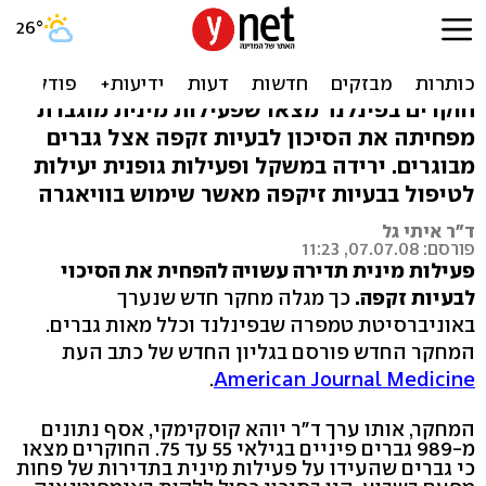
מחקר: הדרך למניעת בעיות
זקפה - הרבה סקס
חוקרים בפינלנד מצאו שפעילות מינית מוגברת
מפחיתה את הסיכון לבעיות זקפה אצל גברים
מבוגרים. ירידה במשקל ופעילות גופנית יעילות
לטיפול בבעיות זיקפה מאשר שימוש בוויאגרה
ד"ר איתי גל
פורסם: 07.07.08, 11:23
פעילות מינית תדירה עשויה להפחית את הסיכוי
לבעיות זקפה.
כך מגלה מחקר חדש שנערך
באוניברסיטת טמפרה שבפינלנד וכלל מאות גברים.
המחקר החדש פורסם בגליון החדש של כתב העת
.
American Journal Medicine
המחקר, אותו ערך ד"ר יוהא קוסקימקי, אסף נתונים
מ-989 גברים פיניים בגילאי 55 עד 75. החוקרים מצאו
כי גברים שהעידו על פעילות מינית בתדירות של פחות