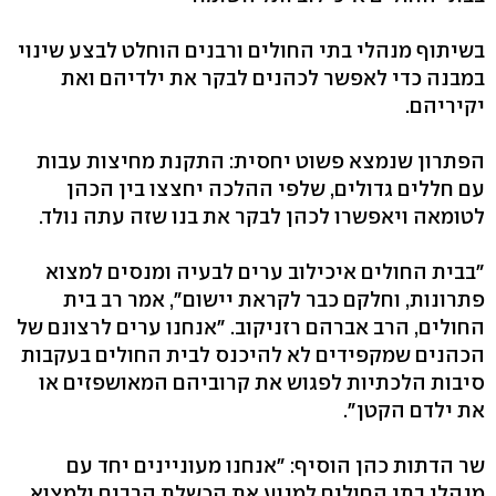
בשיתוף מנהלי בתי החולים ורבנים הוחלט לבצע שינוי
במבנה כדי לאפשר לכהנים לבקר את ילדיהם ואת
יקיריהם.
הפתרון שנמצא פשוט יחסית: התקנת מחיצות עבות
עם חללים גדולים, שלפי ההלכה יחצצו בין הכהן
לטומאה ויאפשרו לכהן לבקר את בנו שזה עתה נולד.
"בבית החולים איכילוב ערים לבעיה ומנסים למצוא
פתרונות, וחלקם כבר לקראת יישום‭,"‬ אמר רב בית
החולים, הרב אברהם רזניקוב. "אנחנו ערים לרצונם של
הכהנים שמקפידים לא להיכנס לבית החולים בעקבות
סיבות הלכתיות לפגוש את קרוביהם המאושפזים או
את ילדם הקטן‭."‬
שר הדתות כהן הוסיף: "אנחנו מעוניינים יחד עם
מנהלי בתי החולים למנוע את הכשלת הרבים ולמצוא