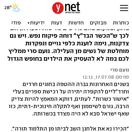
ספרות זולה
בספרי הילדים החרדים מחנכים לתפילה בלבד
בזמן ובמקום בהם נדרשים נחישות ופעולה, וגם
לכך ש"הכשר הבד"ץ" דוחה פיקוח נפש. ויש גם
צדקנות, נימה לועגת כלפי גויים ונפקדות
מוחלטת של נשים מן העלילה. נועם סרי ממליץ
לכם במה לא להעסיק את הילדים בחופש הגדול
נועם סרי
פורסם: 17.07.08, 12:12
בשנים האחרונות גברה ההטפה בחוגים חרדים
וחרד"ליים להקפדה יתירה על רכישת ספרים בעלי
"אישור כשרות". לעתים, דווקא המאמץ להיות צדיק
הרבה, גורם לשיממון ואף לתקלה חינוכית-דתית, כזו
שאף ישראל סבא לא היה מצדד בכשרותה.
"הכירו נא את אלחנן השב לביתו מן התלמוד תורה".