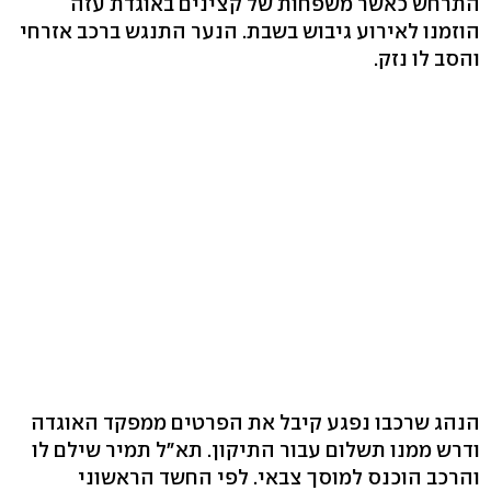
התרחש כאשר משפחות של קצינים באוגדת עזה
הוזמנו לאירוע גיבוש בשבת. הנער התנגש ברכב אזרחי
והסב לו נזק.
הנהג שרכבו נפגע קיבל את הפרטים ממפקד האוגדה
ודרש ממנו תשלום עבור התיקון. תא"ל תמיר שילם לו
והרכב הוכנס למוסך צבאי. לפי החשד הראשוני