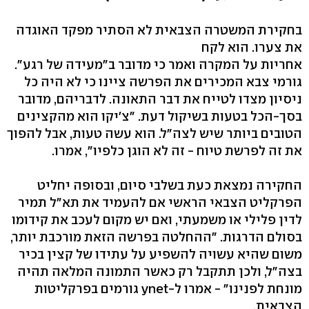
בחקירת המשטרה הצבאית לא הסתיר מפקד האוגדה
את צערו. הוא לקח
אחריות על המקרה ואמר כי מדובר ב"מעידה של רגע".
גורמי צבא המכירים את הפרשה ציינו כי לא היה כל
ניסיון מצדו לטייח את דבר התאונה. לדבריהם, מדובר
בסך-הכל בטעות בשיקול דעת. "צ'יקו הוא מהקצינים
הטובים ביותר שיש לצה"ל. הוא עשה טעות, אבל להפוך
את זה לפרשת טיוח - זה לא הוגן כלפיו", אמרו.
החקירה נמצאת כעת בשלבי סיום, ובסופה יחליט
הפרקליט הצבאי הראשי אם להעמיד את תא"ל תמיר
לדין פלילי או משמעתי, ואם יש מקום לעכב את קידומו
בסולם הדרגות. "ההחלטה בפרשה הזאת מורכבת יותר,
משום שהיא עשויה להשפיע על עתידו של קצין בכיר
בצה"ל, ולכן תתקבל רק כאשר התמונה המלאה תהיה
מונחת לפנינו" - אמרו ל-ynet גורמים בפרקליטות
הצבאית.