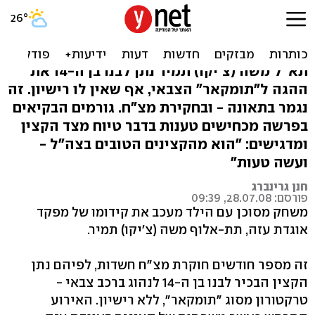
קידום בסכנה: האוגדונר נתן
לבנו לנהוג בטרקטורון
תא"ל משה (צ'יקו) תמיר נתן לבנו בן ה-14 את
ההגה ל"תומקאר" הצבאי, אף שאין לו רישיון. זה
נגמר בתאונה - ובחקירת מצ"ח. גורמים הבקיאים
בפרשה מכחישים טענות בדבר טיוח מצד הקצין
ומדגישים: "הוא מהקצינים הטובים בצה"ל -
ועשה טעות"
חנן גרינברג
פורסם: 28.07.08, 09:39
משחק מסוכן עם הילד מעכב את קידומו של מפקד
אוגדת עזה, תת-אלוף משה (צ'יקו) תמיר.
זה מספר חודשים חוקרת מצ"ח חשדות, לפיהם נתן
הקצין הבכיר לבנו בן ה-14 לנהוג ברכב צבאי -
טרקטורון מסוג "תומקאר", ללא רישיון. האירוע