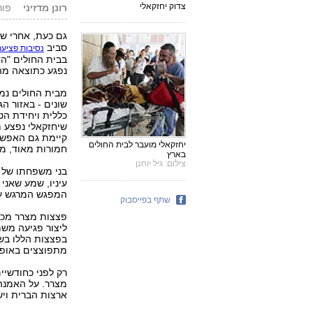
צדוק יחזקאלי
רונן מדזיני
פורסם: 8
גם כעת, אחרי שה
סביב
נסיבות פציעת
בבית החולים "הדס
נפגע כתוצאה מה
מבית החולים נמס
שונים - באזור הג
כללית ויחידת ה
שיחזקאלי נפצע מ
קיימת גם האפשרו
יחזקאלי מועבר לבית החולים
חמורות מאוד, מ
בארץ
צילום: גיל יוחנן
בני משפחתו של 
עיניו, שמע שאני 
המפגש המרגש ע
שתף בפייסבוק
פצצות מצרר מכי
ליצור פגיעה מש
בפצצות הללו בש
מתפוצצים באופן 
מצרר. על האמנה
ארצות הברית ויש