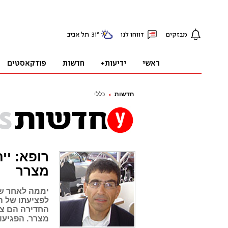
חדשות
כללי
רופא: יי
מצרר
יממה לאחר שנ
לפציעתו של הע
החדירה הם צר
מצרר. הפגיעות