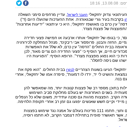
13.08.0, 18:16
עיתונאי צדוק יחזקאלי
, עדיין מרחפים סימני השאלה
הועבר לישראל
בקרבות בעיר גורי שבגאורגיה. אחת ההערכות שהועלו היום (ד')
ו
ה" עין כרם בו מאושפז יחזקאלי, היא כי עיתונאי "ידיעות אחרונות"
תפוצצות של פצצת מצרר.
ר, כי בגופו של יחזקאלי אותרו ארבעה או חמישה פצעי חדירה
פיים, החזה והבטן. פרופסור אבי ריבקינד, מנהל המחלקה לכירורגיה
טראומה בבית החולים "הדסה" עין כרם, לא שלל את האפשרות
כדורים חיים, אך הוסיף כי "פצעי החדירה הם צרים מאוד, לכן
ת כי הוא נפגע מפצצת מצרר". הרופא הוסיף: "הפגיעות היו
ישהו שם ניסה לחסלו".
יחזקאלי הגיעו בשעות הצהריים
בבית החולים. "הוא פקח את
לבקרו
נמצאת והושיט לי יד, ירדו לו דמעות", סיפרה אמו של יחזקאלי, אחרי
ם בנה.
לות בתוכן מספר רב של פצצות קטנות יותר, מה שמאפשר להן
מעותית. בשנים האחרונות יש בעולם מחלוקת סביב השימוש
דה הקרב. הפצצות מהוות גם סכנה עתידית, משום שלא כל הנפלים
מיידי וקיים חשש שאנשים יפגעו גם זמן רב אחרי תקופת הלחימה.
רק לפני כחודשיים וחצי, חתמו 111 מדינות בעולם על אמנה נגד שימוש בפצצות
, אשר תאושרר סופית בתחילת דצמבר הקרוב, לא חתמו רוסיה,
ראל.