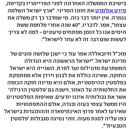
בישיבת הממשלה האחרונה לפני הפריימריז בקדימה,
פירט אולמרט
את חזונו המדיני. "ארץ ישראל השלמה
נגמרה. אין יותר דבר כזה. מי שמדבר כך רק משלה את
עצמו", אמר. לדבריו, "40 שנה אחרי מלחמת ששת
הימים אנו כל הזמן מפתחים טיעונים - למה לא צריך
לעשות שום דבר. זה לא עוזר לישראל".
מזכ"ל חיזבאללה אמר עוד כי ישנן שלושה סוגים של
מדינת ישראל. "ישראל הראשונה היא הגדולה
המשתרעת מהנילוס ועד לפרת. השנייה היא ישראל
החזקה, שאינה כוללת את לבנון וירדן אלא מסתפקת
בפלסטין ההיסטורית, אולם היא מדינה חזקה הכופה
את החלטותיה על האזור. וישנה גם 'פלסטין הרגילה'
אשר את גבולותיה איננו יודעים. שאיפות הפלסטינים
היו ממשל עצמי בעזה ובגדה, אולם ההתפתחויות
שאירעו לאחר פרוץ האינתיפאדה וההתנגדות בישראל
כפו עליה לסגת מעזה. זוהי נסיגה מגבולות 'פלסטין
הטבעית'".