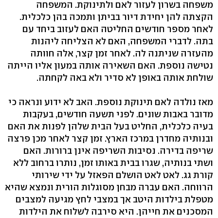
משפחה בשרון לעזור לאם ולתינוקת. המשפחה
הקצתה להן יחידת דיור בביתן ותמכה בהן כלכלית.
לאחר מספר חודשים החליטה האם לעזוב ביחד עם
בתה. לדברי המשפחה, האם לא הצליחה ליהנות
מהעזרה שניתנה לה. לאחר זמן קצר, אלה חוותה
נטישה נוספת. האם השאירה אותה במעון אליו הייתה
שולחת אותה באופן לא סדיר ולא באה לקחתה.
מאז נולדה לאם תינוקת נוספת. האב לא ידוע ונראה כי
מדובר באבות שונים. לפני תשעה חודשים, בעקבות
בעיה כלכלית, החליט בעל הבית שלהן לפנות את האם
ובנותיה מחדרן במרכז הארץ. זמן קצר לאחר מכן פרצה
שריפה בדירה. נסיבות השריפה אינן ברורות. האם
ושתי בנותיה, שגרו בבית באותו זמן, נותרו ברחוב ללא
קורת גג. לאט לאט הושלם הפאזל על ידי שירותי
הרווחה. האם עברה מבחן מסוגלות הורית ונמצא שהיא
מטפלת בילדות היטב אך במצבי לחץ מגיעה למצבים
המסכנים את חייהן. היא סירבה לשלוח את הילדות