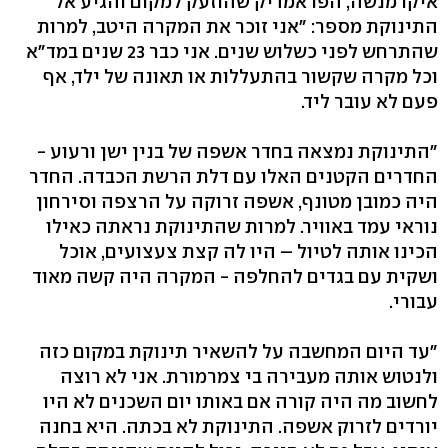
איקו מנשה, הפראמדיק שהוזעק למקום והגיע אל
התינוקת מספר: "אני זוכר את המקרה היטב, למרות
שהתרחש לפני כשלוש שנים. אני כבר 23 שנים במד"א
וכל מקרה שקשור בהתעללות או תאונה של ילד, אף
פעם לא עובר ליד.
"התינוקת נמצאה בחדר אשפה של בנין ישן ורעוע -
החדרים הקטנים האלו עם דלת הרשת הכבדה. החדר
היה כמובן מטונף, אשפה זרוקה על הרצפה וסירחון
נוראי עמד באוויר. למרות שהתינוקת נראתה כאילו
הכינו אותה לטיול – היו לה קצת צעצועים, אוכל
ושקית עם בגדים להחלפה - המקרה היה קשה מאוד
עבורי.
"עד היום המחשבה על להשאיר תינוקת במקום כזה
ולנטוש אותה מעבירה בי צמרמורת. אני לא רוצה
לחשוב מה היה קורה אם באותו יום השכנים לא היו
יורדים לזרוק אשפה. התינוקת לא בכתה. היא בחנה