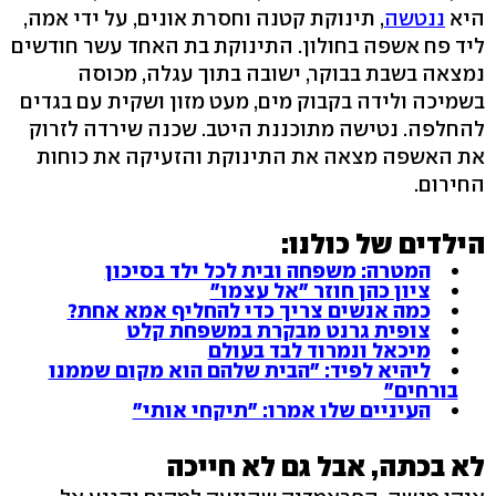
היא
ננטשה
, תינוקת קטנה וחסרת אונים, על ידי אמה,
ליד פח אשפה בחולון. התינוקת בת האחד עשר חודשים
נמצאה בשבת בבוקר, ישובה בתוך עגלה, מכוסה
בשמיכה ולידה בקבוק מים, מעט מזון ושקית עם בגדים
להחלפה. נטישה מתוכננת היטב. שכנה שירדה לזרוק
את האשפה מצאה את התינוקת והזעיקה את כוחות
החירום.
הילדים של כולנו:
המטרה: משפחה ובית לכל ילד בסיכון
ציון כהן חוזר "אל עצמו"
כמה אנשים צריך כדי להחליף אמא אחת?
צופית גרנט מבקרת במשפחת קלט
מיכאל ונמרוד לבד בעולם
ליהיא לפיד: "הבית שלהם הוא מקום שממנו
בורחים"
העיניים שלו אמרו: "תיקחי אותי"
לא בכתה, אבל גם לא חייכה