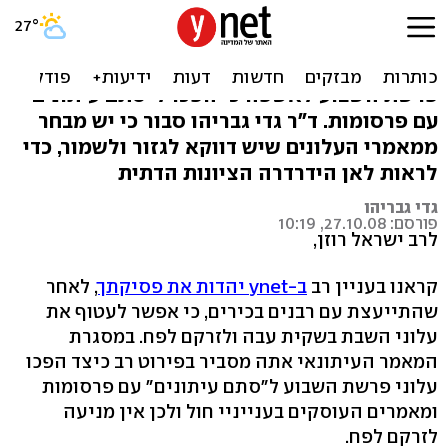
העלונים לפח - בגלל ההסתה
הרב ישראל רוזן פסק כי אפשר להשליך את עלוני
פרשת השבוע לאשפה כי הפכו ל"סתם עיתונים"
עם פרסומות. ד"ר גדי גבריהו סבור כי יש מבחר
ממאמרי העלונים שיש דווקא לגזור ולשמור, כדי
לראות לאן הידרדרה הציונות הדתית
גדי גבריהו
פורסם: 27.10.08, 10:19
לרב ישראל רוזן,
קראנו בעניין רב
ב-ynet יהדות את פסיקתך
, לאחר
שהתייעצת עם רבנים בכירים, כי אפשר לעטוף את
עלוני השבת בשקית עבה ולזרקם לפח. במסגרת
המאמר העיתונאי אתה מסביר בפירוט רב כיצד הפכו
עלוני פרשת השבוע ל"סתם עיתונים" עם פרסומות
ומאמרים העוסקים בענייניי חול ולכן אין מניעה
לזרקם לפח.