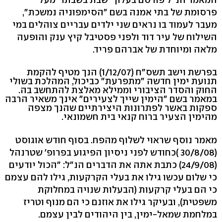
פרסומת של בתי אמנה בשם "הסימפוניה נמשכת",
מעבר לעמוד בו נראים שני ילדים עבריים צוהלים במי
השילוח של עיר דוד ולפני פסטיבל קיץ ענק והופעה
מלאה ומיוחדת של אברהם פריד.
בפרשת וישב תשס"ח (1/12/07) הנך מטיף להקמת
תנועת ימין חדשה "מתפרעת" כביכול, המהלכת בשולי
החוק והסדר הציבורי וממילא מאלצת להתחשב בה.
במאמר בשם "הימין שייך לצעירים" אינך משאיר הרבה
ספקות באשר לפתרונות היצירתיים שהנך מצפה
מהימין הצעיר ברוח קנאי בית חשמונאי.
מאמר נוסף שראוי לשלוף מהפח. בסוף חודש אוגוסט
(30/8/08 )כחודש לפני ניסיון הפיגוע בפרופ' שטרנהל
(24/9/08) כתבת אתה את הדברים הנ"ל: "הכול יודעים
כי שלום עכשו גילו את בעלי הקרקעות, גילו להם עצמם
כי הם בעלי קרקעות (הבעלות שנויה במחלוקת
משפטית), ובעיקר גילו את אוזנם כי הם מנוף וטריז
במלחמת שמאל-ימין, בין היהודים לבין עצמם.