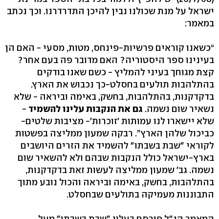
ישראל על מנת שכולנו נבין להיכן התדרדרנו. וכך נכתב
במאמר:
“כשאנו קוראים פרשיות-פינחס, מטות, מסעי - האם הן
בעינינו ספר היסטוריה? האם מדובר פה בעם אחר?
קצת מגוחך בעיני להמליץ - כשם שאנו בודקים
בהתלהבות תולעים בחסלט-כך נכבוש את הארץ.
בדקדקנות, בהתלהבות, בחשק, באימה וביראה - שלא
נשאיר שום נשמה.
גם את הנקבות עלינו להשמיד
-
שלא יישארו לנו עמותות 'זוכרות'- מציבות שלטים-
כביכול שלהן הארץ”. רבקה שמעון ממליצה בפשטות
לקוראי "שבת בשבתו" להשמיד את הזרים היושבים
בארץ-ישראל כולל הנקבות שבהם ולא להשאיר שום
נשמה. גב' שמעון ממליצה לעשות זאת בדקדקנות,
בהתלהבות, בחשק, באימה וביראה והכול נובע מתוך
התבוננות מעמיקה בתולעים שבחסלט.
המאמר הנ"ל פורסם בעלון "שבת בשבתו" מעל