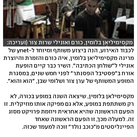
מקסימיליאן בלומין, כורם ואונילי שרות צור (ועריכה:
עילי קמחי)
לכבוד האירוע, הנה ביצוע משותף ומיוחד ל-ynet של
מרינה מקסימיליאן בלומין, איה כורם והזמרת והיוצרת
אונילי ל"שולחן הכתיבה". השיר כבר קיים הופעת
אורח ב"פסטיבל הפסנתר" לפני חמש שנים, במסגרת
המופע המשותף של ערן צור ושלומי שבן, "הוא והוא".
מקסימילאן בלומין, שיצאה השנה במופע בכורה, לא
רק משתתפת במופע, אלא גם מפיקה אותו מוזיקלית. זו
הפעם הראשונה שהיא אחראית ויוזמת פרויקט מסוג
זה. למעלה מכך, זו הפעם הראשונה שאחד
הפיינליסטים מ"כוכב נולד" זוכה למעמד שכזה.