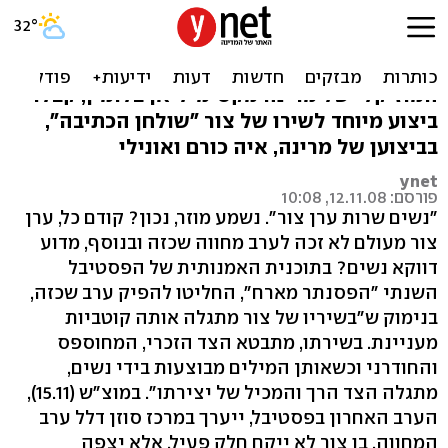
צור משלהן
לקראת המופע "נשים שרות ערן צור", בניהולה
המוזיקלי של מרינה מקסימיליאן בלומין, קבלו
ביצוע מיוחד לשירו של צור "שולחן הכתיבה",
בביצוען של מרינה, איה כורם ואונילי
ynet
פורסם: 12.11.08, 10:08
"נשים שרות ערן צור". נשמע מוזר, נכון? קודם כל, ערן
צור מעולם לא זכה לערב מחווה שכזה ובנוסף, מדוע
דווקא נשים? בתוכנית האמנותית של הפסטיבל
השנתי "הפסנתר מארח", החליטו להפיק ערב שכזה,
בנימוק ש"בשיריו של צור מתגלה אותה קוטביות
מעניינת. בשירתו, מתבטא הצד הזכרי, המחוספס
והחודרני וכשאותן המילים מבוצעות בידי נשים,
מתגלה הצד הרך והמכיל של יצירתו". במוצ"ש (15.11),
הערב האחרון בפסטיבל, ייערך במרכז סוזן דלל ערב
המחווה, בו צור לא ייקח חלק פעיל, אלא יצפה