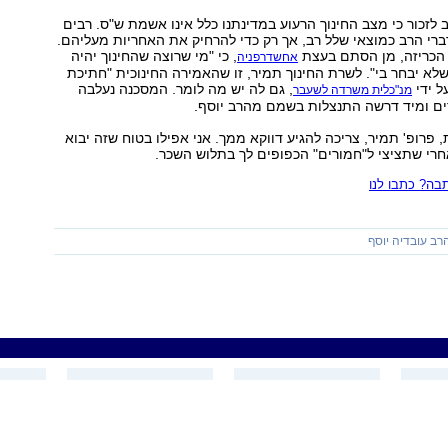
 לזכור כי מצב החינוך הרעוע במדינתנו כלל אינו אשמת ש"ס. רבים
רי הרב כמוצאי שלל רב, אך רק כדי להרחיק את האחריות מעליהם.
 הכריזה, מן הסתם בעצת
, כי "מי שרוצה שהחינוך יהיה
אחשדרפניה
שלא יבחר בי". לשרת החינוך תמיר, זו שהאמירה החינוכית "חתיכת
ל ידי
, גם לה יש מה לומר. המסכנה נעלבה
מנ"כלית משרדה לשעבר
ם ומיד דרשה התנצלות בשמם מהרב יוסף.
פרופ' תמיר, צריכה להגיע דווקא ממך. אני אפילו בטוח שזה יבוא
חרי שתציצי ל"חמורים" הכפופים לך בתלוש השכר.
ה? כתבו לנו
רב עובדיה יוסף