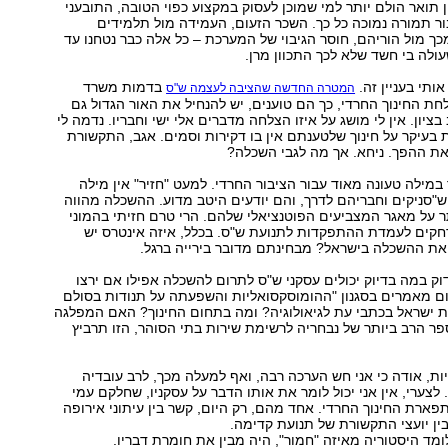
ן תואר הולם יותר למי שמוכן לעסוק במקצוע כפוי הטובה, התובעני
ור תמורה נמוכה כל כך. השכר הזעום, העמידה מול תלמידים
כך מול הוריהם, חוסר הגיבוי של המערכת – כל אלה כבר נטחנו עד
ולה בי חשד שלא לכך התכוון מרן.
ותי בעניין זה.
בדמות משרד
המטרה החדשה שהציבה לעצמה ש"ס
לחת החינוך החרדי, כך הם טוענים, יש להנחיל את האור הגדול גם
ציון. אין לי מושג על איזו הצלחה מדברים אלי ישי וחבריו. נדמה לי
 בעיקר על חינוך שלטענתם אין בו דקירות וסמים. אגב, התקשורת
את ההפך. ניחא. אך מה לגבי השכלה?
במילה טעונה מאוד עבור הציבור החרדי. למעט "חזיר" אין מילה
ש"סניקים וחבריהם לדרך, והם יודעים היטב מדוע. ההשכלה מהווה
ר על מאגר המצביעים הפוטנציאלי שלהם. הרי טרם חזיתי בהמוני
חקים לעמדת ההתפקדות לתנועת ש"ס. בכלל, איזה אינטרס יש
את ההשכלה בישראל? מבחינתם מדובר בירייה ברגל.
דוק במה בדיוק יכולים עסקני ש"ס לתרום להשכלה אפילו אם ירצו
ם מאמרים בסגנון "ההומוסקסואליות והשפעתה על תנודות בסולם
את ישראל בכתבי עת לגיאולוגיה? ומה בתחום החינוך? האם המפלגה
 הרב ביותר של נבחריה לרשימת שירות בתי הסוהר, הזו תרביץ
ות, אודה כי אני חש הערכה רבה, ואף למעלה מכך, לרב עובדיה
לצערי, אין אני יכול לומר את אותו הדבר על עסקניו, שחלקם עמי
פארת החינוך החרדי. אחד מהם, רק היום, קשר בין עיתוני אירופה
ומד היסטוריה מאיזה "חמור", היה מבין את חומרת דבריו.