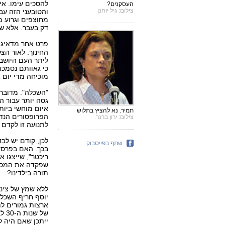
להסכים עימו. אי
העסקנים?
צילום: גיל יוחנן
והטובעני הזה עב
מחוצפים וגרוע מ
דק בעבר. אלא שע
פרט אחר מדאיג א
החינוך. לאור הצ
ליתר העם היושב ב
כי גאוותם נסמכת
מוכיחה מדי יום 
"השכלה". מדובר 
גסה יותר עבור ה
איום מוחשי ביות
תמיר. נא להציץ בתלוש
הפרופסורים הנד
צילום: ירון ברנר
לתנועה זו לקדם 
לכן, קודם יש לב
שתף בפייסבוק
בכך. האם בפרסו
ריכטר", שייצגו 
שפקדה את המספר
תורה בילדינו?
ללא שמץ של ציני
יוסף חריף השכל. 
ארצות גמורים לת
של שנות ה-30 לבין יועצי התקשורת של תנועת קדימה.
ייתכן שאם היה ל