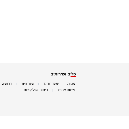
כלים ושירותים
מניות
שער הדולר
שער היורו
דרושים
|
|
|
|
פיתוח אתרים
פיתוח אפליקציות
|
|