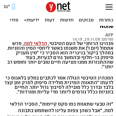
הדלאי למה: התנזרות טובה
יותר מסקס
None
AFP
פורסם: 29.11.08, 14:19
מנהיגו הרוחני של העם הטיבטי,
הדלאי למה
, פרש
אתמול (יום ו') את משנתו באשר ליחסי המין והזוגיות.
במהלך ביקור בניגריה הוא הסביר כי "מין מעניק
סיפוק בר-חלוף ובהמשך גורם לבעיות, בעוד
שההתנזרות ממנו מציעה חיים טובים יותר וחופש רב
יותר".
המנהיג הטיבטי הגולה אמר לכתבים במלון בלאגוס כי
לדעתו "התאווה המינית מולידה סיפוק לפרק זמן קצר
בלבד ובדרך כלל מובילה לסיבוך גדול יותר. החיים
בזוגיות ככלל גורמים ליותר מדי עליות ומורדות".
"זה טבעי שתאוות כמו סקס קיימות", הסביר הדלאי
למה, "אבל כשהן צפות עלינו להשתמש בתבונה