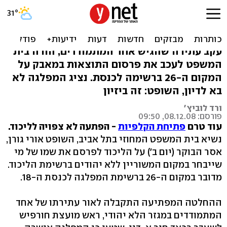
הפתעה בליכוד: יעוכבו
התוצאות למגזר הלא-יהודי
עקב עתירה שהגיש אחד המתמודדים, הורה בית
המשפט לעכב את פרסום התוצאות במאבק על
המקום ה-26 ברשימה לכנסת. נציג המפלגה לא
בא לדיון, השופט: זה ביזיון
ורד לוביץ'
פורסם: 08.12.08, 09:50
עוד טרם
פתיחת הקלפיות
- הפתעה לא צפויה לליכוד.
נשיא בית המשפט המחוזי בתל אביב, השופט אורי גורן,
אסר הבוקר (יום ב') על הליכוד לפרסם את שמו של מי
שייבחר במקום המשוריין ללא יהודים ברשימת הליכוד.
מדובר במקום ה-26 ברשימת המפלגה לכנסת ה-18.
ההחלטה המפתיעה התקבלה לאור עתירתו של אחד
המתמודדים במגזר הלא יהודי, ראש מועצת חורפיש