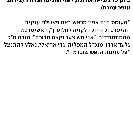
ביתן 10 בגני-התערוכה, לפני החגיגה הגדולה (צילום:
עופר עמרם)
"העומס היה צפוי מראש, זאת פאשלה ענקית,
ההיערכות הייתה לקויה לחלוטין", האשימו כמה
מהמתמודדים. "אני חש צער וקצת מבוכה", הודה ח"כ
גלעד ארדן. מנכ"ל המפלגה, גדי אריאלי, נאלץ להתנצל
"על עוגמת הנפש שנגרמה".