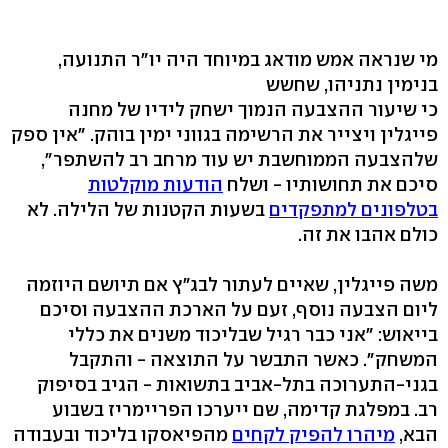
מי שנראה אמש מודאג במיוחד היה יו"ר התנועה,
בנימין נתניהו, שחשש
כי שיעור ההצבעה הנמוך ישחק לידיו של מחנה
פייגלין ויצייר את הרשימה בגווני ימין בוהק. "אין ספק
שלהצבעה הממוחשבת יש עוד מרחב רב להשתפר",
סיכם את תחושותיו - ושלח
הודעות מוקלטות
בטלפונים למתפקדים
בשעות הקטנות של הלילה. לא
כולם אהבו את זה.
משה פייגלין, שאיים לעתור לבג"ץ אם תיושם היוזמה
ליום הצבעה נוסף, זעם על הארכת ההצבעה וסיכם
בייאוש: "אני כבר רגיל שבליכוד משנים את כללי
המשחק". כאשר התבשר על התוצאה - והתקבל
בגני-התערוכה בתל-אביב בתשואות - הגיב בסיפוק
רב. במפלגת קדימה, שם ייערכו הפריימריז בשבוע
הבא,
מיהרו להפיק לקחים
מהפיאסקו בליכוד ובעבודה