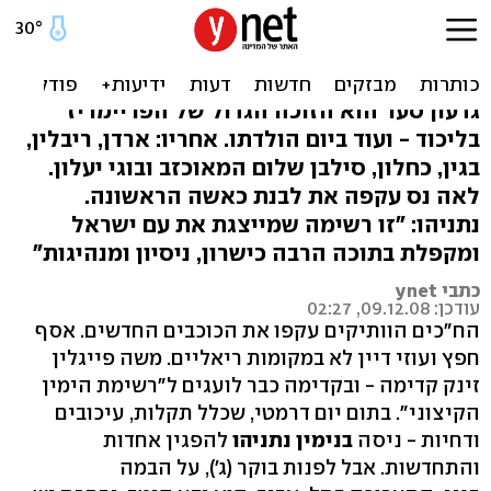
סער בראש, פייגלין במקום
20, חפץ ודיין בחוץ
גדעון סער הוא הזוכה הגדול של הפריימריז
בליכוד - ועוד ביום הולדתו. אחריו: ארדן, ריבלין,
בגין, כחלון, סילבן שלום המאוכזב ובוגי יעלון.
לאה נס עקפה את לבנת כאשה הראשונה.
נתניהו: "זו רשימה שמייצגת את עם ישראל
ומקפלת בתוכה הרבה כישרון, ניסיון ומנהיגות"
כתבי ynet
עודכן: 09.12.08, 02:27
הח"כים הוותיקים עקפו את הכוכבים החדשים. אסף
חפץ ועוזי דיין לא במקומות ריאליים. משה פייגלין
זינק קדימה - ובקדימה כבר לועגים ל"רשימת הימין
הקיצוני". בתום יום דרמטי, שכלל תקלות, עיכובים
ודחיות - ניסה
בנימין נתניהו
להפגין אחדות
והתחדשות. אבל לפנות בוקר (ג'), על הבמה