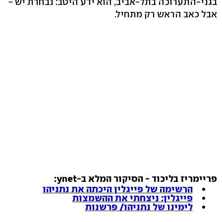
בגני-התערוכה בתל-אביב, הוא ידע היטב: נבחרת יש -
אבל כאב הראש רק מתחיל.
פריימריז בליכוד - הסיקור המלא ב-ynet:
הרשימה של פייגלין היכתה את נתניהו
פייגלין: ניצחתי את ההשמצות
לימינו של נתניהו/ פרשנות