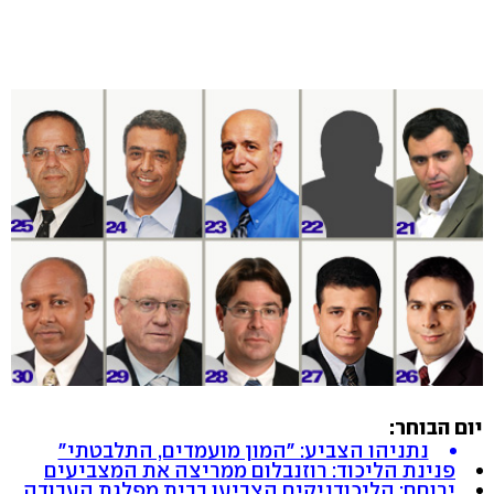
יום הבוחר:
נתניהו הצביע: "המון מועמדים, התלבטתי"
פנינת הליכוד: רוזנבלום ממריצה את המצביעים
ירוחם: הליכודניקים הצביעו בבית מפלגת העבודה