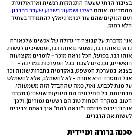
בציבור הדתי שעשה התנתקות רגשית ואידאולוגית
מהמדינה. אותם
ראינו ושמענו בשבוע שעבר בחברון
,
ועם הנזקים שהם עוד יגרמו ניאלץ להתמודד בעתיד
הלא רחוק.
אני מדברת על קבוצה די גדולה של אנשים שלכאורה
נראים אותו דבר, נשמעים אותו דבר, וממשיכים לעשות
אותו דבר. בפועל, הכל נראה מוכר - לומדים מקצועות
חופשיים, נכנסים לעבוד בכל המערכות במדינה -
בצבא, במערכת המשפט, באקדמיה בחברות שונות וכו'.
אבל המטרה היא אחרת - לא להשתלב, אלא להשתלט
על מנת לכבוש. ואוי, כמה שההבדל הזה משמעותי.
מבחינתם, כל החילונים הם תינוקות שנשבו (במקרה
הטוב, במקרה הפחות טוב הם רשעים גמורים), ולכן
אנחנו ניכנס פנימה ו"נראה להם" איך באמת צריכים
לעשות את הדברים.
סכנה ברורה ומיידית