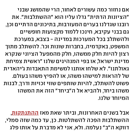
אם נחזור כמה עשורים לאחור, הרי שהמושג שבני
"הציונות הדתית" גדלו עליו הוא "ההשתלבות". את
רובנו שגדלנו בערים המעורבות, בתיכונים הדתיים וכן,
גם בבני עקיבא, חינכו ללמוד מקצועות חופשיים
ולהשתלב בכל המערכות במדינה - בצבא, במערכת
המשפט, באקדמיה, בחברות שונות וכו'. להשתלב מתוך
רצון להיות חלק ממשהו, חלק מהמפעל הציוני שנקרא
מדינת ישראל, או בפי המנהיגים שלנו "ראשית צמיחת
גאולתנו". לא שלחו אותנו למשימת התאבדות ג'יהאדית
של להראות למישהו משהו, או להפיץ משהו בעולם.
פשוט להשתלב, להיות שותפים שווי זכויות ודרך, לבנות
משהו ביחד, ולהביא אל ה"ביחד" הזה את המשהו
המיוחד שלנו.
אבל בשנים האחרונות, וביתר שאת מאז
ההתנתקות
,
ההשתלבות הפכה להשתלטות. כן, עד כמה שזה סמלי,
דווקא ה"ב" נעלמה. ולא, אני לא מדברת על אותו פלג