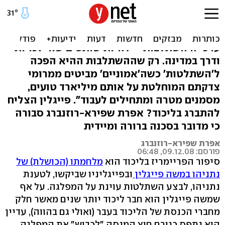
די לכיבוש!
"היו זמנים שהציונות הדתית גידלה את בניה על
ערכי ה'השתלבות' - להיות שותפים שווי זכויות
ודרך במדינה. רק שההשתלבות ההיא הפכה
ל'השתלטות' כשה'אמוניים' מביטים ממרומי
צדקתם המוחלטת על אותם מיליארד טועים,
מסמנים מטרה ומתחילים לעבוד". פייגלין הצליח
להתברג בליכוד? אפרת שפירא-רוזנברג סבורה
כי מדובר בסכנה ברורה ומיידית
אפרת שפירא-רוזנברג
פורסם: 09.12.08, 06:48
סיפור הפריימריז בליכוד הוא
מלחמתו (הכושלת) של
נתניהו במשה פייגלין
ובפייגליניו שביקשו, לטענת
נתניהו, לבצע השתלטות עוינת על המפלגה. על אף
שמשה פייגלין הוא חבר ליכוד יותר שנים מאשר חלק
מחברי הכנסת של הליכוד בעבר (ואולי גם בהווה), עדיין
הוא נתפס כגורם חוץ המנסה "לכבוש" את המפלגה.