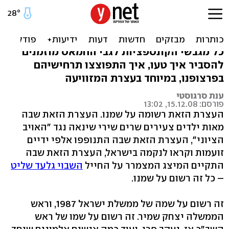
עצרת החמאס רשומה על
שמנו
כל מגבשי הקונספציות לגבי החמאס מוזמנים
להסביר איך טעו, איך התפוצצו תרחישיהם
בפרצופנו, במיוחד בעצרת המזוויעה
ענת סרגוסטי
פורסם: 15.12.08, 13:02
העצרת הזאת רשומה על שמנו. העצרת הזאת שבה
מאות ילדים צעירים שרים שירי שינאה נגד "האויב
הציוני", העצרת הזאת שבה התנופפו אלפי ידיים
זועמות וקראו לנקמה בישראל, העצרת הזאת שבה
התקיים המיצג המצמרר על החייל
השבוי גלעד שליט
– כל זה רשום על שמנו.
זה רשום על שמה של ממשלת ישראל 1987, וראש
הממשלה יצחק שמיר. זה רשום על שמו של ראש