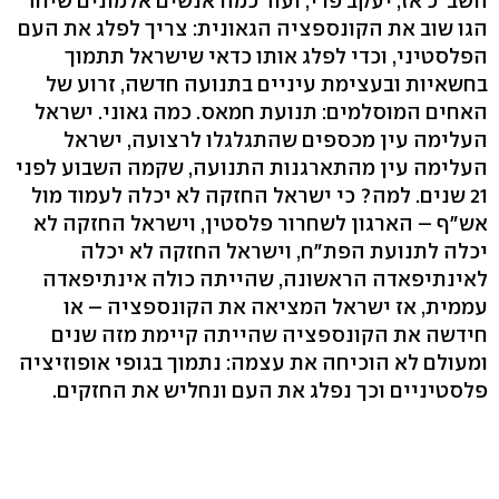
השב"כ אז, יעקב פרי, ועוד כמה אנשים אלמונים שיחד
הגו שוב את הקונספציה הגאונית: צריך לפלג את העם
הפלסטיני, וכדי לפלג אותו כדאי שישראל תתמוך
בחשאיות ובעצימת עיניים בתנועה חדשה, זרוע של
האחים המוסלמים: תנועת חמאס. כמה גאוני. ישראל
העלימה עין מכספים שהתגלגלו לרצועה, ישראל
העלימה עין מהתארגנות התנועה, שקמה השבוע לפני
21 שנים. למה? כי ישראל החזקה לא יכלה לעמוד מול
אש"ף – הארגון לשחרור פלסטין, וישראל החזקה לא
יכלה לתנועת הפת"ח, וישראל החזקה לא יכלה
לאינתיפאדה הראשונה, שהייתה כולה אינתיפאדה
עממית, אז ישראל המציאה את הקונספציה – או
חידשה את הקונספציה שהייתה קיימת מזה שנים
ומעולם לא הוכיחה את עצמה: נתמוך בגופי אופוזיציה
פלסטיניים וכך נפלג את העם ונחליש את החזקים.