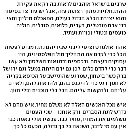
שרבים בישראל אוהבים לראות בה רק את עקירת
ההתנחלויות מתוך רצועת עזה, אבל יש עוד צד בסיפור,
והוא יצירת הכלא הגדול בעולם, המאכלס מיליון וחצי
בני אדם מובטלים, רעבים, כלואים, סובלים, חולים,
כועסים ונטולי זכויות ועתיד.
אהוד אולמרט וציפי ליבני שבידיהם נתנו מנדט לעשות
הכל כדי לקדם את התהליך מול הפלסטינים, היו
עסוקים בעצמם, ובכספים ובהנאות השלטון ולא עשו
דבר כדי לקדם כלום. לכן גם ידם היתה במעל. וגם ידו של
ברק כשר ביטחון, שמרגע שהתיישב על הכיסא בקריה
לא חסך רגע כדי להיכנס בהם, ולהראות להם, ולאיים
עליהם, ולהקשות עליהם. הכל בלי תוכנית ובלי חזון.
איש מכל האנשים האלה לא משלם מחיר. איש מהם לא
נדרש לתת הסברים. ורק אנחנו – שני העמים -
משלמים את המחיר, מחיר כבד. עכשיו אולי באמת כבר
אין עם מי לדבר, השנאה כל כך גדולה, הכעס כל כך