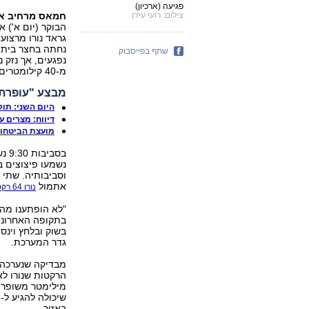
פגיעה (ארכיון)
צילום: רועי עידן
חמאס מרחיב את
הבוקר (יום א') 
גראד נורו מרצוע
נחתה בחצר בית ב
שתף בפייסבוק
נפגעים, אך נזק 
מ-40 קילומטרים מרצועת עזה.
מבצע "עופרת 
היום השני: תוק
דיווח: מצרים 
מועצת הביטחון
בסב
נשמעו פיצוצים ב
וסביבותיה. שתי
אתמול
נורו 64 רקטות
"לא הופתענו מהיר
בתקופה האחרונה
בשוק ובלחץ וינסה
גדר המערכת.
מבדיקה שנערכה 
באזור.