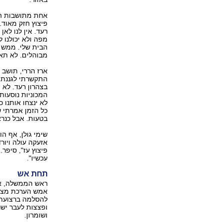
אחת מתושבות המ
פיצוץ חזק מאוד.
רעד. אין לנו לא
מפה ולא יכולנו 
הבית שלי. ממש ב
מבוהלים. לא תארנ
התקשרתי לגננת 
בצהרון רעד. לא 
המכוניות נוסעות
לא ינצחו אותנו 
כל הזמן אמרתי ש
בטעות. אבל כנר
שימי גולן, אף ה
פיצוץ עז", סיפר.
עכשיו".
תחת אש
ראש הממשלה, אהו
אמש הערכת מצב 
להסלמה ברצועת ע
ופצצות לעבר ישר
ושומרון.