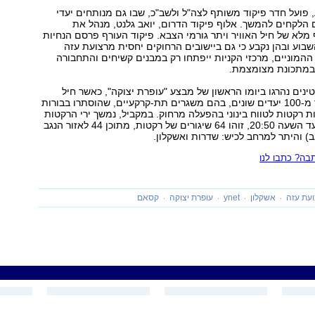
ועל חדר פיקוד משותף לצה"ל ולשב"כ, שבו גם מנותחים יעדי
הלקחים להמשך. אלוף פיקוד הדרום, יואב גלנט, מנהל את
לא של חיל האוויר ויתר גורמי הצבא. פיקוד העורף פרסם הנחיות
וע ובהן נקבע כי גם ביישובים הרחוקים יחסית מרצועת עזה
 ההמוניים, מרכזי הקניות ייפתחו רק במבנים קשיחים והתחבורה
במתכונת מצומצמת.
230 פלסטינים נהרגו ביומו הראשון של מבצע "עופרת יצוקה", כאשר חיל
האוויר תקף יותר מ-100 יעדים שונים, בהם משגרים תת-קרקעיים, שהוסתרו בבורות
רות רקטות לטווח בינוני בהפעלה מרחוק. במקביל, נמשך ירי הרקטות
אל מערב הנגב. עד השעה 20:50, זוהו 64 שיגורים של רקטות, מתוכן 44 לאזור הנגב
ב) והיתר למרחב לכיש: שדרות ואשקלון.
ה? כתבו לנו
עת עזה
אשקלון
ynet
עופרת יצוקה
קסאם