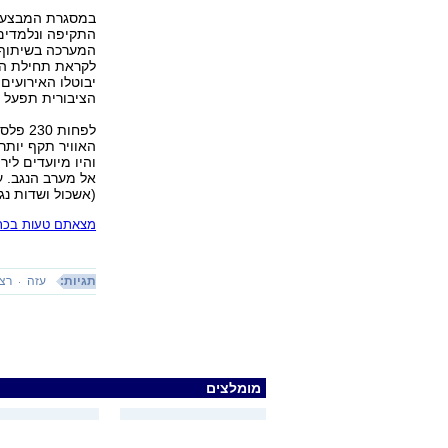
במסגרת המבצע, פ
התקיפה ונלמדים 
המערכה בשיתוף מ
לקראת תחילת השב
יבוטלו האירועים
הציבורית תפעל 
לפחות 
והיו מיועדים לי
(אשכול ושדות נג
מצאתם טעות בכתב
תגיות:
עזה
רצו
מומלצים