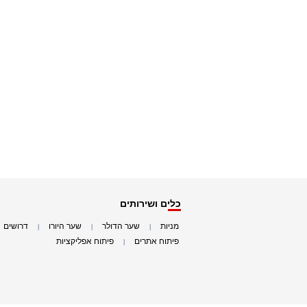
כלים ושירותים
מניות
שער הדולר
שער היורו
דרושים
|
|
|
|
פיתוח אתרים
פיתוח אפליקציות
|
|