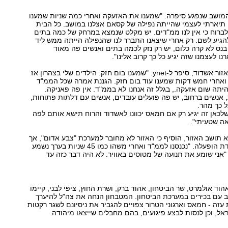
ושב שנפגע סיפרה: "שמענו את האזעקה ואחרי כמה שניות שמענו
 תיארתי לעצמי שהייתה נפילה של קסאם אצלנו במושב. כל הבית
ן לברוח כי אין לנו ממ"דים. יש מקלט שנמצא במרחק של כמה בתים
להגיע לשם. רק אחרי שיצאנו התברר לנו שהנפילה הייתה ממש ליד
נס לא קרה כלום, יש רק נזק לכמה בתים ואנשים פה מאוד
ו לעצמנו שזה יגיע כל כך קרוב אלינו".
ארז הררי, תושב אזור אשדוד, סיפר ל-ynet: "שמענו בום חזק. הילדים שלי בצהרון אז
ואחרי חמש דקות שמענו עוד בום חזק. הגננת אמרה שכל הממ"ד
היתה שום אזעקה., בגלל זה אנחנו לא בממ"ד. אין פה פאניקה.
, אנשים ברחוב, יש פה פועלים עובדים, אנשים עם דלתות פתוחות,
כל כך מהר.
לכאן זה יגיע רק אם חמאס יכוונו לאשדוד והרוח תישא אותם לפה
אה שטעיתי".
וא תושב האזור, הוסיף כי האזור לא מחובר למערכת "צבע אדום", אך
אזעקה עולה ויורדת הופעלה. "נכנסנו לממ"ד ואחרי משהו כמו 45 שניות בערך נשמע
 "אני שומע את תנועה של מטוסים באוויר. לא היה דבר כזה עד
ד אולמרט, שר הביטחון, אהוד ברק, ושרת החוץ, ציפי לבני, קיימו
עם בכירים במערכת הביטחון. המטבחון הנחה את צה"ל להיערך
זה - חמאס וארגוני הטרור צפויים להגביר את ניסיונם לשגר רקטות
אל, וכן לנסות לבצע פיגועים, בהם מחבלים שייצאו מיהודה