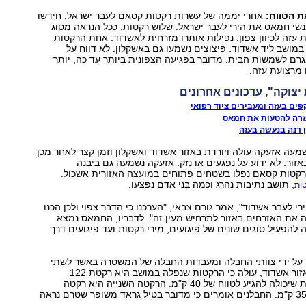
 הטווח:
אחרי יממה של עשרות רקטות קסאם לעבר ישראל, חידשו
אנשי חמאס את הירי לעבר ישראל. שלוש רקטות, ככל הנראה מסוג
ת עזה לכיוון צפון. נפילות אותרו מזרחית לאשדוד. אחת הרקטות
מושב ליד אשדוד. פיצוצים נשמעו גם באשקלון. לא דווח על
נגרם לשמשות הבית. מדובר בפגיעה הצפונית ביותר עד כה, יותר
יצוקה", עדכונים אחרונים
פים בעזה ומעבירים ציוד רפואי
עזרה להטעות את חמאס
 דנה בנעשה בעזה
יבות 9:30 נשמעה אזעקה עולה ויורדת באזור אשדוד ואשקלון וזמן קצר לאחר מכן
אזור. לא ידוע על נפגעים או נזק. אזעקה נשמעה גם ביבנה
 רקטות קסאם נפלו בשטחים פתוחים במועצה האזורית אשכול.
, תושב נתיבות נהרג וכמה בני אדם נפצעו.
י לעבר אשדוד", אמר גורם צבאי, "הערכנו כי הדבר צפוי ולכן הכנו
 את האזרחים באזור לתרחיש מעין זה". לדבריו, החמאס נמצא
 להפעיל סוגים שונים של פיגועים, מירי רקטות ועד פיגועים דרך
על ידי צוותי החבלה ומעבדות החבלה של המשטרה באשר לשתי
הרקטות שנורו לאזור אשדוד, עולה כי הרקטות שנפלה במושב היא רקטת 122
מילימטר משופרת שיכולה להגיע לטווח של 40 ק"מ. הרקטה השנייה היא רקטה
שיכולה להגיע ל-35 ק"מ. החבלנים אומרים כי מדובר בטיל גראד משופר שטרם נראה