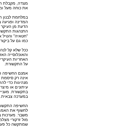
מצדה, מקבלת הת
את כוחה מעל ומ
במלחמת לבנון הש
המדינה ופגיעה 
הדעת מן העיקר 
התנהגות התקשו
"חטאיה" והטיל א
כמו גם על ביקור
ככל שלא קל לנהל
והאוכלוסייה הא
האחריות העיקרי
על התקשורת.
אמנם החשיפה המ
אינה רק סיסמת ב
מנהיגות כדי לה
עיתונים או מיצר
בתקשורת. מעניי
במערכה צבאית.
החשיפה התקשורת
לחשוף את האמת 
משבר. מערכות ב
מול זרקורי מצלמו
שמתקשה כל פעם 