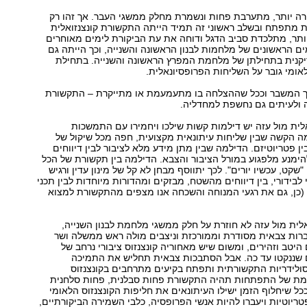
רה יותר, מתערבת פחות ונשמרת מחלק ממשגי העבר. אך זהו רק
ת מתפתח ובשלב ראשוני זה תמיד הייתה התקשורת קונצנזואלית
יותר, מתלכדת סביב הדגל ודוחה את עת הביקורת לימים מאוחרים
מים הראשונים של מלחמות לבנון הראשונה והשנייה, וכך הייתה גם
נית בתחילתן של מלחמת המפרץ הראשונה והשנייה. בתחילת
אומי גובר על השליחות הפרופסיונאלית.
 המשבר וככל שההצלחה בו מתעמעמת או מתייקרת – התקשורת
 ולעיתים גם נחשפת למחדליה.
ית מול עזה יש דילמות קשות שילכו ויחמירו עם התמשכות
ה הקשה שבין שליחות עיתונאית מקצועית, חפה מכל שיקול של
ן פטריוטיזם. הדילמה שבין מתן מידע מלא לציבור לבין דיווחים
הימנע מלפגוע במורל הציבור והצבא. הדילמה בין תקשורת של הכל
"שקט, עכשיו יורים". לכך יתווסף מבחן לא קל של מינון עדין ורגיש
לבידורי, בין דיווחים מהשטח, מבזקים ומהדורות מיוחדות לבין תכני
 (כן, גם את רגעי המנוחה והשכחה אנו מצפים מהתקשורת למצוא
ית מול עזה לא חוזרת על חלק ממשגי מלחמת לבנון השנייה,
רות צבאית מסודרת וממורכזת וניצבים מולה ראש ממשלה ושר
היטב וזהירים, ומשום שיש מאחוריה קונצנזוס ציבורי נרחב של
שננקטו עד כה. אבל הסתבכות צבאית תחליש את התמיכה
סולידריות התקשורתית ותפתח בקיעים מתרחבים בקונצנזוס
ומת של התפתחות תהיה התקשורת פחות סבלנית, פחות סלחנית
כל שיחלוף הזמן ישילו העיתונאים את חליפות הקונצנזוס הלאומי
ריוטיות ויעברו להיות אנשי הפרופסיה, כלבי השמירה הביקורתיים,