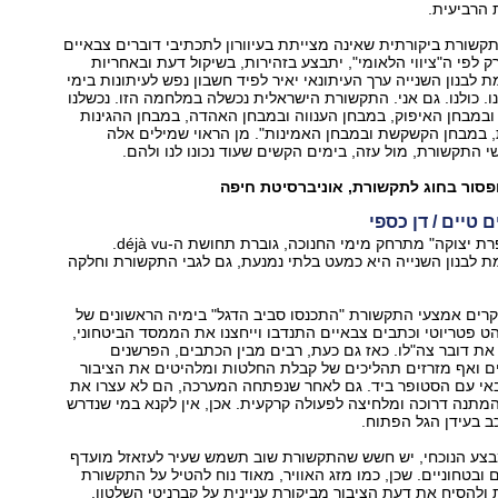
 הרביעית.
שורת ביקורתית שאינה מצייתת בעיוורון לתכתיבי דוברים צבאיים
ק לפי ה"ציווי הלאומי", יתבצע בזהירות, בשיקול דעת ובאחריות
 לבנון השנייה ערך העיתונאי יאיר לפיד חשבון נפש לעיתונות בימי
. כולנו. גם אני. התקשורת הישראלית נכשלה במלחמה הזו. נכשלנו
במבחן האיפוק, במבחן הענווה ובמבחן האהדה, במבחן ההגינות
, במבחן הקשקשת ובמבחן האמינות". מן הראוי שמילים אלה
י התקשורת, מול עזה, בימים הקשים שעוד נכונו לנו ולהם.
רופסור בחוג לתקשורת, אוניברסיטת חיפה
טיים / דן כספי
ככל שמבצע "עופרת יצוקה" מתרחק מימי החנוכה, גוברת תחושת ה-déjà vu.
 לבנון השנייה היא כמעט בלתי נמנעת, גם לגבי התקשורת וחלקה
רים אמצעי התקשורת "התכנסו סביב הדגל" בימיה הראשונים של
ט פטריוטי וכתבים צבאיים התנדבו וייחצנו את הממסד הביטחוני,
 את דובר צה"לו. כאז גם כעת, רבים מבין הכתבים, הפרשנים
ם ואף מזרזים תהליכים של קבלת החלטות ומלהיטים את הציבור
אי עם הסטופר ביד. גם לאחר שנפתחה המערכה, הם לא עצרו את
מתנה דרוכה ומלחיצה לפעולה קרקעית. אכן, אין לקנא במי שנדרש
ב בעידן הגל הפתוח.
בצע הנוכחי, יש חשש שהתקשורת שוב תשמש שעיר לעזאזל מועדף
 ובטחוניים. שכן, כמו מזג האוויר, מאוד נוח להטיל על התקשורת
 ולהסיח את דעת הציבור מביקורת עניינית על קברניטי השלטון.