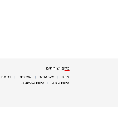
כלים ושירותים
מניות
שער הדולר
שער היורו
דרושים
|
|
|
|
פיתוח אתרים
פיתוח אפליקציות
|
|