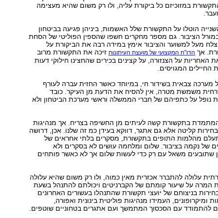
קשורת במזוכיזם כל ביקורת עליה, ולו רק משום שהיא מעצימה
עבר.
נייה הוטלו על התקשורת שלל האשמות, ביניהן פגיעה בביטחון
במורל הציבור. גם מספר מחקרים חשפו שהספין הפוליטי של הסחת
צלח מעל למשוער והציבור אימץ במידה רבה את הביקורת על
רת. אך
זיכה את התקשורת מרוב
הדו"ח המקצועי של מועצת העיתונות
ת האחריות על הצנזורה, על קצינים בכירים שהחצינו חילוקי דעות
ת החיילים המגויסים.
 מערכה צבאית בשידור חי, במיוחד כאשר החזית עברה לעורף
זרחית משמשת מטרה, אין להסיח את הדעת מן העיקר. כובד
ת נופל על כתפיהם של חברי הממשלה וראשי מערכת הביטחון ולא
תמדת בתקשורת קשה לעיתים מן החשיפה בצריח. אך מנהיגות
חירות קליטה אלא גם אתגר, דווקא בעידן כמ זה שלנו. אכן, דרושה
תעלם מהלמות התופים בתקשורת, מסקרים בלתי אחראים של
ים של נקמה בציבור. שלום ומלחמה עושים לא בסקרים ולא
ן שתובעים משאל עם רק כדי לעשות שלום אך לא כאשר פותחים
ית עלולה להתברר אכזרית מאין כמוה, ולו רק משום שהיא עלולה
המרה על שיעור קומתם של הקברניטים ויכולתם להתנהל בשעת
חירות בניצוחם של יועצי תקשורת שהתנהלו בעשורים האחרונים
ת ומיקרופונים, העמידו מנהיגות פוליטית בינונית ואפורה,
להתמודד עם הסכסוך המתמשך ועם אתגרים בטחוניים שוטפים.