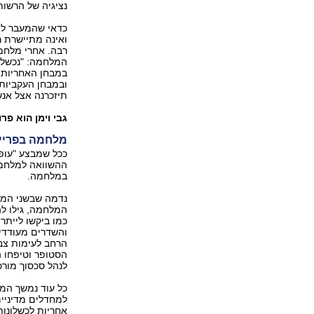
נציגיה של הרשות
כדאי שהמעבר לתק
ואינה מתיישרת ר
רבה. אחרי מלחמת
המלחמה: "נכשלנו
במבחן האחריות ו
ובמבחן העקביות
תיזכרנה אצל אנש
גבי וימן הוא פ
מלחמה בפריים 
ההשוואה למלחמת
במלחמה.
נדמה שבשני המק
המלחמה, גילו לה
כמו ביקשו לייתר
והשדרים מעודדי
הרחב לעימות צב
הסטופר וטיפחו ה
לנהל סכסוך מורכ
כל עוד נמשך המ
למחדלים מדיניים
אחריות לכשלונות