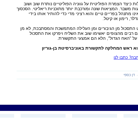
ות כיצד הצמרת הפוליטית על גווניה הפוליטיים נותרת שוב ושוב
ת משבר. המציאות שונה ומורכבת יותר מתוכניות ריאליטי. הסכסוך
ו מתנהל בפריים טיים והוא רציני מדי כדי להותיר אותו בידי
ר, רימון או קיטל.
ט התסכול מן הגיבורים ומן העלילה המתמשכת והמסתבכת, לא מן
 רבים מהצופים יאשימו שוב את השליח ויפרקו את התסכול
 על "האח הגדול", הלא הם אמצעי התקשורת.
הוא ראש המחלקה לתקשורת באוניברסיטת בן-גוריון
ה? כתבו לנו
דן כספי