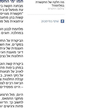
תמו ימי החסד? 
מה חלקה של התקשורת
במלחמה?
מבחנה הקשה ביו
צילום: רויטרס
עת מופעלים ביתר
"תקשורת מגוייסת
קשות בהן מתעמתו
עיתונאית מול פט
שתף בפייסבוק
מלחמת לבנון הש
במהלכה. חוגים נ
הביקורת על התק
בסקרים, את השי
העצמית של עיתו
דיוני מועצת העי
התלונות אל נציבי
ביקורת קשה הוט
במתן בימות פתו
לאויב על תנועות
על נזקי האויב, 
קבלת החלטות צב
הביאה רבים לצט
– היינו מפסידי
היום, מול הרצועה
מתקני החמאס, ה
לחשוב כך: הדיוו
פחות ורגישים יו