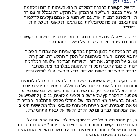
/ גבי וימן
תר של תקשורת בחברה דמוקרטית הוא בעיתות חירום ומלחמה,
 שאת מנגנוני השליטה והתמרון של התקשורת ובכלל זה צנזורה,
", דיסאינפורמציה ועוד. גם העיתונאים עצמם נקלעים לדילמות
ת נאמנויות פרופסיונאליות עם נאמנויות לאומיות, שליחות
ריוטיזם.
נייה הביאה לסערה ציבורית חסרת תקדים סביב תפקוד התקשורת
רחבים בציבור תלו בה שורה של כשלונות ומחדלים.
שורת במלחמת לבנון נבדקה במחקר שניתח את עמדות הציבור
ח באינטרנט, השיח בעיתונות על תפקוד התקשורת, הביקורת
נאים על תפקודם, את דוח"ות ועדות הבדיקה שלאחר המלחמה,
תנות וסיכומיה לגבי תפקודי העיתונות במלחמה ואת מכתבי
 קבילות הציבור ברשות השידור וברשות השנייה לטלוויזיה ורדיו.
חה בתקשורת, שהואשמה בפגיעה במורל העורף ובמורל הלוחמים,
חות ונדיבות לנאומי השטנה של נסראללה, במסירת מידע מפורט
 כוחות צה"ל ותוכניותיו, בהדגשת הפגיעות בישראל ובמיעוט מידע
בפטפטנות חסרת קץ של פרשנים וקציני מילואים, בניסיון להשפיע על
איות ובחשיפה מאוחרת מדי של מחדלי מקבלי ההחלטה. המרירות
ט את האמירה: "אם הייתה תקשורת כזו בימי מלחמת ששת הימים
ם את המלחמה כבר ביום של הקרב הקשה על גבעת התחמושת".
, בין מטחי טילים על יישובי עוטף עזה לבין גיחות הפצצות על
אם ניצבת תקשורת אחרת, בוגרת ואחראית יותר? יש סיבות טובות
חים כיום שקולים יותר, מתואמים יותר עם רשויות הצבא, מתלהמים
תר לצנעת הפצועים וההרוגים.