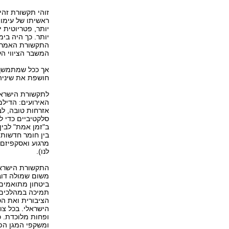
זוהי תקשורת זהי
ראשיתו של עימו
יותר, פטריוטית 
יותר. כך היה בי
התקשורת האמריק
המשבר הציווי הל
אך ככל שמתמשך
חושפת את שיניה
לתקשורת הישראל
האירועים: הדילמ
אזרחות טובה, לבי
סלקטיביים כדי ל
ב"זמן אמת" לבין 
בין חומר חדשותי 
מרגוע ואסקפיזם
לנו).
התקשורת הישראל
משום שמולה דוב
ביטחון מתואמים 
תמיכה במהלכים 
הציבורית ואת ה
הישראלי. בכל צ
ופחות מלוכדת. כ
ומשקפי המגן הפט