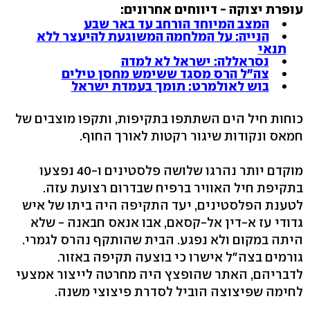
עופרת יצוקה - דיווחים אחרונים:
המצב המיוחד הורחב עד באר שבע
הנייה: על המלחמה המשוגעת להיעצר ללא
תנאי
נסראללה: ישראל לא למדה
צה"ל הרס מסגד ששימש מחסן טילים
בוש לאולמרט: תומך בעמדת ישראל
כוחות חיל הים השתתפו בתקיפות, ותקפו מוצבים של
חמאס ונקודות שיגור רקטות לאורך החוף.
מוקדם יותר נהרגו שלושה פלסטינים ו-40 נפצעו
בתקיפת חיל האוויר ברפיח שבדרום רצועת עזה.
לטענת הפלסטינים, יעד התקיפה היה ביתו של איש
גדודי עז א-דין אל-קסאם, אבו אנאס חבאנה - שלא
היתה במקום ולא נפגע. הבית שהותקף נהרס לגמרי.
גורמים בצה"ל אישרו כי בוצעה תקיפה באזור.
לדבריהם, האתר שהופצץ היה מחרטה לייצור אמצעי
לחימה שפיצוצה הוביל לסדרת פיצוצי משנה.