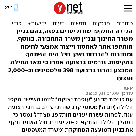
חיל האוויר פגע בעוד בנייני
ממשלה בעזה
הלילה הותקפו שורת יעדים בעזה, בהם בניין
משרד החינוך ובניין משרד התחבורה. בנוסף,
הותקפו אתר לאחסון וייצור אמצעי לחימה
ומנהרות להברחת נשק. חיל הים השתתף
בתקיפות. גורמים ברצועה אמרו כי מאז תחילת
המבצע נהרגו ברצועה 398 פלסטינים וכ-2,000
נפצעו
AFP
עודכן: 01.01.09, 06:22
עם כניסת מבצע "עופרת יצוקה" ליומו השישי, תקפו
הלילה (יום ה') מטוסי קרב שורת יעדים ברחבי רצועת
עזה. לפחות עשרה יעדים הותקפו. מצה"ל נמסר כי
במהלך הלילה הותקפו כ-20 יעדים. חיל האוויר תקף
את בניין המועצה המחוקקת ומשרד המשפטים