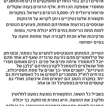
אלפים רבים. בתי החולים מתפקעים ורבים מהתושבים
מחוסרי אספקה הכרחית. אלף הרוגים בעזה שקולים
פרופורציונלית לכ-5,000 הרוגים בישראל. במקורות
תקשורת אלטרנטיביים ניתן לקרוא על תינוקות
שגוססים בזרועות אמותיהם המתות, פצועים הנוטים
למות תחת הריסות בתים ללא יכולת פינוי, גופות
מרקיבות שלא זוכות לקבורה ועוד מחזות זוועה על
בסיס יומיומי.
הטייס, התותחן והטנקיסט לוחצים על כפתור, ובמרחק
של קילומטרים מהם נזרעת טרגדיה שאף לא אחד מהם
יוכל להתמודד איתה פנים אל פנים. רבים מאותם חסרי
מזל שנאלצים להסתכל לקורבנותיהם "בלבן של
העיניים", יושבים אחר-כך שנים על ספת הפסיכולוג,
בורחים לחו"ל, מתמכרים לסמים או כל האפשרויות גם
יחד. במקרה הטוב הם יוצאים מזה איכשהו, ואולי גם
קוטפים פרסים בפסטיבל זה או אחר.
בשביל כל השאר, התקשורת נמנעת כמעט לחלוטין
מלקרב את הזוועה. היא נותרת מרוחקת. כך יכולה
החברה לחיות עם אותו דיסוננס קוגניטיבי. כך יכולים