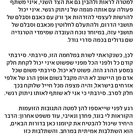
למטרה לראות ולהבין גם את הצד השני, איני משתף
פעולה עם אותה מגמה של ניתוק רגשי. איני יכול
להרשות לעצמי להזדהות אך ורק עם כאבם וסבלם של
תושבי הדרום, ולהתעלם לחלוטין מכאבם וסבלם של
תושבי עזה, במיוחד נוכח העובדה שמימדי הטרגדיה
שם גדולים בכמה סדרי גודל.
לכן, כשנקראתי לשרת במלחמה הזו, סירבתי. סירבתי
קודם כל ולפני הכל מפני שפשוט איני יכול לקחת חלק
במסע ההרג הזה. פשוט לא יכול. סירבתי משום שכל
אדם מן היישוב לא היה מקבל בשום אופן הרג של אלפי
אזרחים בישראל, והיה מצפה מכל חייל שלוקח בכך
חלק לסרב. סירבתי כי אני לא שותף לאותו ניתוק רגשי.
רגע לפני שייאספו להן למטה התגובות הזועמות
הקוראות לי בוגד, פחדן ונאיבי, עוד משפט אחרון: הדבר
היחיד שיכול להבטיח את קיומנו כאן בדורות הבאים,
הוא השתלבות אמיתית במרחב. והשתלבות כזו