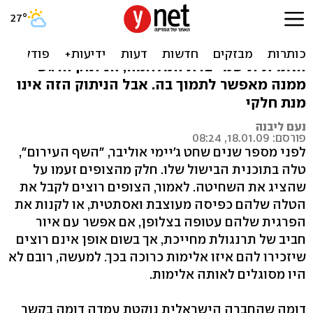
סירבתי. כי אין לקבל את ההרג
כל עוד לא חושפת התקשורת את הזוועה
האמיתית שמייצרת המלחמה, הניתוק הרגשי
ממנה מאפשר לתמוך בה. אבל הניתוק הזה אינו
מנת חלקי
נעם ליבנה
פורסם: 18.01.09, 08:24
לפני מספר שנים שחט ג'יימי אוליבר, "השף העירום",
טלה בתוכנית הבישול שלו. חלק מהצופים זעמו על
שהציג את השחיטה. לאמור, הצופים רוצים לקבל את
הטלה שלהם כפיסה מעוצבת ואסתטית, או לקנות את
הפרגית שלהם עטופה בצלופן, אם אפשר עם איור
חביב של תרנגולת מחייכת, אך בשום אופן אינם רוצים
שיזכירו להם איזו אלימות כרוכה בכך. למעשה, רובם לא
היו מסוגלים לאותה אלימות.
דומה שהחברה הישראלית נוקטת עמדה דומה בקשר