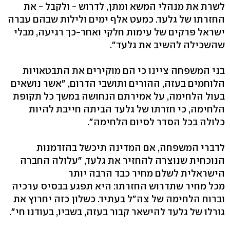
לשרת את מנהלי המשא ומתן, לדרוש - ולקבל - את
החזרתו של גלעד. כמעט אלף ימים ולילות שבהם עברה
ישראל פרקים של עימות חלקי ואחר-כך רגיעה, מבלי
שהשכילה להשיב את גלעד".
בני המשפחה ציינו כי הם מוקירים את התבטאויות
הלוחמים בעזה, ההורים ותושבי הדרום, "אשר נושאים
בעול הלחימה, על אמירתם הנחושה במשך כל תקופת
הלחימה, כי חזרתו של גלעד הביתה חייבת להיות
כלולה בכל הסדר לסיום הלחימה".
לדברי המשפחה, אם המדינה תיכשל בהזדמנות
הנוכחית שנוצרה להחזיר את גלעד, "עלולה החברה
הישראלית לשלם מחיר כבד הרבה יותר
מכל מחיר שתדרוש החזרתו: היא תפגע בבסיס ערכיה
וברוח הלחימה של צה"ל בעתיד. כשלון כזה יחרוץ את
גורלו של גלעד להישאר קבור בעזה, בשביו, בעודנו חי".