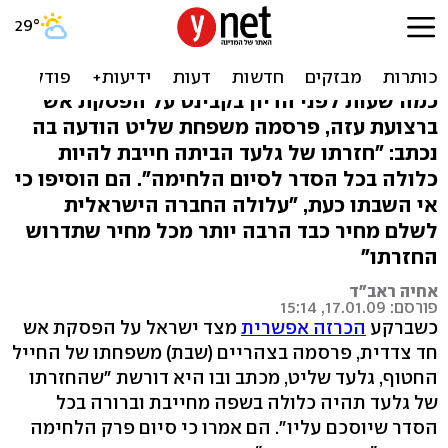
משפחת שליט: הזדמנות
אחרונה לשחרר את גלעד
כמה שעות לפני הדיון בקבינט על הפסקת אש
ברצועת עזה, פרסמה משפחת שליט הודעה בה
נכתב: "חזרתו של גלעד הביתה חייבת להיות
כלולה בכל הסדר לסיום הלחימה". הם הוסיפו כי
אי השבתו כעת, "עלולה החברה הישראלית
לשלם מחיר כבד הרבה יותר מכל מחיר שתדרוש
החזרתו"
אחיה ראב"ד
פורסם: 17.01.09, 15:14
כשברקע
הכרזה אפשרית
מצד ישראל על הפסקת אש
חד צדדית, פרסמה בצהריים (שבת) משפחתו של החייל
החטוף, גלעד שליט, מכתב ובו היא דורשת "שהחזרתו
של גלעד תהיה כלולה בשפה מחייבת וברורה בכל
הסדר שיוסכם עליו". הם אמרו כי סיום פרק הלחימה