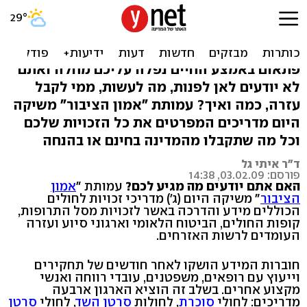
מה מגיע לכם אם חליתם?
מדריך זכויות ברשת
פתאום באמצע החיים נפלה עליכם מחלה ואתם
לא יודעים לאן לפנות, מה לעשות, ממי לקבל
עזרה, כמה ואיך? עמותת "אמון הציבור" משיקה
היום מדריכים המפרטים את כל הזכויות שלכם
וכל מה שתקבלו מהמדינה בחינם או בהנחה
ד"ר איתי גל
פורסם: 03.02.09, 14:38
האם אתם יודעים מה מגיע לכם?
עמותת "
אמון
הציבור
" משיקה היום (ג') מדריכי זכויות לחולים
הכוללים מידע והדרכה באשר לזכויות מסל התרופות,
קופות החולים, הביטוח הלאומי וארגוני סיוע ועזרה
העומדים לרשות האזרחים.
חוברות המידע הושקו לאחר חודשים של תחקירים
וייעוץ עם רופאים, משפטנים, עובדי רווחה ואנשי
מקצוע אחרים. בשלב זה הוציא הארגון ארבעה
מדריכים: לחולי
סוכרת
, לחולות
סרטן השד
, לחולי
סרטן