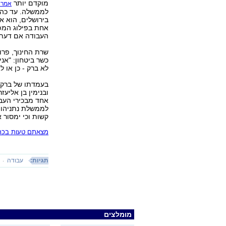
מוקדם יותר
אמר 
לממשלה. עד כה 
בירושלים, הוא א
אחת בפילוג המפ
העבודה אם דעתי 
שרת החינוך, פרו
כשר ביטחון: "אנ
לא ברק - כן או ל
בעמדתו של ברק 
ובנימין בן אליעז
אחד מבכירי העב
לממשלת נתניהו ה
קשות וכי ימסור 
מצאתם טעות בכתב
תגיות:
עבודה
מומלצים