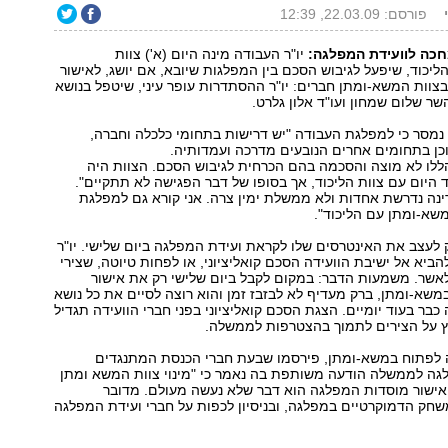
פורסם: 22.03.09, 12:39
כה לוועידת המפלגה:
יו"ר העבודה מינה היום (א') צוות
יכוד, שיפעל לגיבוש הסכם בין המפלגות שיובא, אם יושג, לאישור
צוות המשא-ומתן חברים: יו"ר ההסתדרות עופר עיני, שיטפל בנושא
שר שלום שמחון ועו"ד אלון גלרט.
נמסר כי למפלגת העבודה "יש דרישות בתחומי כלכלה וחברה,
 וכן בתחומים אחרים הנובעים מדרכה ועמדותיה.
ללו לא מוצה והסכמה בהם הכרחית לגיבוש הסכם. הצוות היה
 היום עם צוות הליכוד, אך בסופו של דבר הפגישה לא תתקיים".
ינה נדרשת אחדות ולא ממשלת ימין צרה. אני קורא גם למפלגת
שא-ומתן עם הליכוד".
לעצב את האינטרסים שלו לקראת ועידת המפלגה ביום שלישי. יו"ר
הביא אל ישיבת הוועידה הסכם קואליציוני, או לפחות טיוטה, שצירי
לאשר. משמעות הדבר: במקום לקבל ביום שלישי רק את אישור
משא-ומתן, ברק מעדיף לא לבזבז זמן והוא רוצה לסיים את כל נושא
בר בעוד יומיים. הצגת הסכם קואליציוני בפני חברי הוועידה תגדיל
על הצירים לתמוך בהצטרפות לממשלה.
לפתוח במשא-ומתן, פירסמו שבעת חברי הכנסת המתנגדים
ה לממשלה הודעה משותפת בה נאמר כי "מינוי צוות המשא ומתן
 אישור מוסדות המפלגה הוא דבר שלא נעשה מעולם. מדובר
חק הדמוקרטיים במפלגה, ובניסיון לכפות על חברי ועידת המפלגה