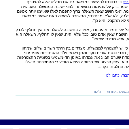
כי בכוונתו להישאר במפלגה גם אם תחליט שלא להצטרף
ברק
שמר ברק על עמימות בנושא זה. לפני ישיבת הממשלה השבועית
מר: "אני חושב שאת השאלה צריך להפנות לאלו שאיימו יותר מפעם
לגה, ולא אליי. מבחינתי, התשובה לשאלה האם אשאר במפלגת
לא תתקבל, היא כן".
פ' יולי תמיר מהעבודה, אמרה בתשובה לשאלה אם אין תחליף לברק
י חושבת שאין אדם טוב, ככל שלא יהיה, שאין לו תחליף. השאלה היא
א, אלא מדינת ישראל".
כי יש להצטרף לממשלה, מצדדים בין היתר השרים שלום שמחון
ר, חברי כנסת אורית נוקד ומתן וילנאי ויו"ר ההסתדרות עופר עיני.
ודה שטרם הביע את עמדתו באופן חד-משמעי בסוגיית ההצטרפות
וא יצחק הרצוג. שר הרווחה היוצא הודיע כי ההתלבטויות שלו
את החלטתו בקרוב.
ה? כתבו לנו
ממשלת אחדות
הליכוד