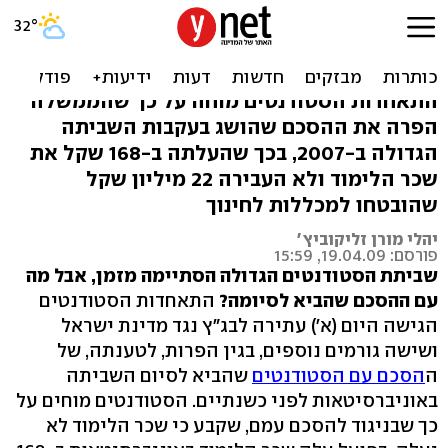
סטודנטים דורשים מבג"ץ:
להקפיא שכר הלימוד
התאחדות הסטודנטים מוחה על כך שהממשלה
הפרה את ההסכם שהושג בעקבות השביתה
הגדולה ב-2007, בכך שהעלתה ב-168 שקל את
שכר הלימוד ולא העבירה 22 מיליון שקל
שהובטחו למכללות לחינוך
יהלי מורן זליקוביץ'
פורסם: 19.04.09, 15:59
שביתת הסטודנטים הגדולה הסתיימה מזמן, אבל מה
עם ההסכם שהביא לסיומה?
התאחדות הסטודנטים
הגישה היום (א') עתירה לבג"ץ נגד מדינת ישראל
ושישה גורמים נוספים, בגין הפרות, לטענתה, של
ה
הסכם עם הסטודנטים
שהביא לסיום השביתה
באוניברסיטאות לפני כשנתיים. הסטודנטים מוחים על
כך שבניגוד להסכם עמם, שקבע כי שכר הלימוד לא