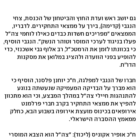
גם יושב ראש ועדת החוץ והביטחון של הכנסת, צחי
הנגבי (קדימה), בירך על ממצאי התחקירים. לדבריו,
הממצאים "מפריכים חשדות כבדים כאילו לוחמי צה"ל
פעלו בניגוד לערכי המוסר וטוהר הנשק". הנגבי הוסיף,
כי בכוונתו לזמן את הרמטכ"ל, רב אלוף גבי אשכנזי, כדי
להופיע בפני הוועדה ולהציג במלואן את מסקנות
הדו''ח.
חברו של הנגבי למפלגה, ח"כ יוחנן פלסנר, הוסיף כי
הוא מברך על הבדיקה המעמיקה שנעשתה בנוגע
להתנהגות חיילי צה"ל במהלך המבצע, וכי הוא מתכוון
להפיץ את ממצאי התחקיר בקרב חברי פרלמנט
אירופאים בכינוס מועצת אירופה בשבוע הבא, כחלק
ממאמץ ההסברה הישראלי.
ח"כ אופיר אקוניס (ליכוד): "צה"ל הוא הצבא המוסרי