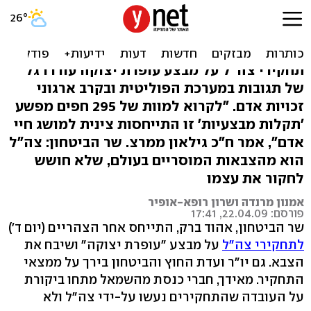
ברק על התחקיר: צה"ל מוסרי;
ברכה: זורים חול
תחקירי צה"ל על מבצע עופרת יצוקה עוררו גל
של תגובות במערכת הפוליטית ובקרב ארגוני
זכויות אדם. "לקרוא למוות של 295 חפים מפשע
'תקלות מבצעיות' זו התייחסות צינית למושג חיי
אדם", אמר ח"כ גילאון ממרצ. שר הביטחון: צה"ל
הוא מהצבאות המוסריים בעולם, שלא חושש
לחקור את עצמו
אמנון מרנדה ושרון רופא-אופיר
פורסם: 22.04.09, 17:41
שר הביטחון, אהוד ברק, התייחס אחר הצהריים (יום ד')
לתחקירי צה"ל
על מבצע "עופרת יצוקה" ושיבח את
הצבא. גם יו"ר ועדת החוץ והביטחון בירך על ממצאי
התחקיר. מאידך, חברי כנסת מהשמאל מתחו ביקורת
על העובדה שהתחקירים נעשו על-ידי צה"ל ולא