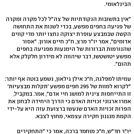
הבינלאומי.
"אין בתשובות הנקודתיות של צה"ל לכל מקרה ומקרה
של פגיעה בחפים מפשע, בכדי לשנות את התחושה
הקשה שבמבצע עופרת יצוקה נחצו יותר מדי קווים
אדומים", אמר יו"ר מרצ, ח"כ חיים אורון. "אסור
שהנורמות הברורות של הימנעות מפגיעה בחפים
מפשע יטושטשו, דבר שיהווה לא מידרון חלקלק אלא
תהום".
עמיתו למפלגה, ח"כ אילן גילאון, נשמע בוטה אף יותר:
"לקרוא למוות של 295 חפים מפשע 'תקלות מבצעיות'
זו התייחסות צינית למושג חיי אדם", אמר. במקביל,
אמרו ארגוני זכויות האדם כי הדרך היחידה לבחון את
הפרות זכויות האדם שנעשו ברצועת עזה היא על-ידי
הקמת מנגנון חקירה עצמאי, מחוץ לצבא.
יו"ר חד"ש, ח"כ מוחמד ברכה, אמר כי "התחקירים