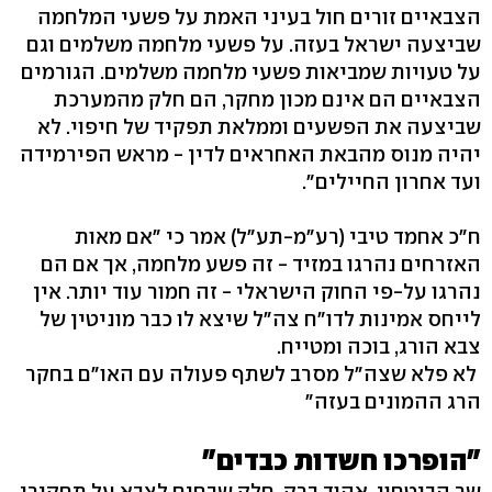
הצבאיים זורים חול בעיני האמת על פשעי המלחמה
שביצעה ישראל בעזה. על פשעי מלחמה משלמים וגם
על טעויות שמביאות פשעי מלחמה משלמים. הגורמים
הצבאיים הם אינם מכון מחקר, הם חלק מהמערכת
שביצעה את הפשעים וממלאת תפקיד של חיפוי. לא
יהיה מנוס מהבאת האחראים לדין - מראש הפירמידה
ועד אחרון החיילים".
ח"כ אחמד טיבי (רע"מ-תע"ל) אמר כי "אם מאות
האזרחים נהרגו במזיד - זה פשע מלחמה, אך אם הם
נהרגו על-פי החוק הישראלי - זה חמור עוד יותר. אין
לייחס אמינות לדו"ח צה"ל שיצא לו כבר מוניטין של
צבא הורג, בוכה ומטייח.
לא פלא שצה"ל מסרב לשתף פעולה עם האו"ם בחקר
הרג ההמונים בעזה"
"הופרכו חשדות כבדים"
שר הביטחון, אהוד ברק, חלק שבחים לצבא על תחקירי