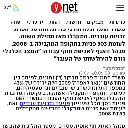
בעקבות גל הפיטורים: עובדים
פוחדים להתלונן
משרד התמ"ת מדווח כי 173 תלונות על הפרת
זכויות עובדים, התקבלו מאז תחילת השנה,
לעומת 303 פניות בתקופה המקבילה ב-2008.
מנהל האגף לאכיפת חוקי עבודה: "המצב הכלכלי
גורם להיחלשותו של העובד"
"כלכליסט"
פורסם: 20.05.09, 13:07
משרד התמ"ת פרסם הבוקר (ד') נתונים, לפיהם בין
החודשים ינואר לאפריל 2009 חלה ירידה של 43%
במספר התלונות שהגישו עובדים נגד מעסיקיהם,
לעומת התקופה המקבילה אשתקד. בתקופה המדוברת
התקבלו באגף לאכיפת חוקי העבודה במשרד 687
פניות בסך הכל, שעניינן
פגיעה בזכויות עובדים
. זאת,
לעומת 867 פניות שהתקבלו בחודשים המקבילים
בשנת 2008.
מנהל האגף, חזי אופיר, מסר כי מספר התלונות שהוגשו