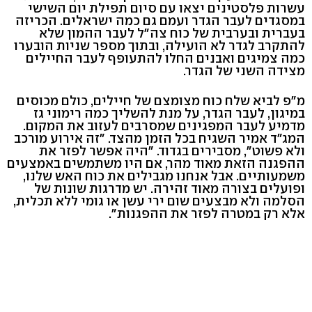
עשרות פלסטינים יצאו עם סיום תפילת יום השישי
במסגדים לעבר הגדר ועמם גם כמה ישראלים. הכריזה
בעברית ובערבית של כוח צה"ל לעבר ההמון שלא
להתקרב לגדר לא הועילה, ובתוך מספר שניות הובערו
כמה צמיגים ואבנים החלו להתעופף לעבר החיילים
מצידה השני של הגדר.
מ"פ לביא שלח כוח מצומצם של חיילים, כולם מכוסים
במיגון, לעבר הגדר, על מנת להשליך כמה רימוני גז
מדמיע לעבר המפגינים שמסרבים לעזוב את המקום.
המג"ד אמיר השגיח בכל הזמן מהצד. "זה אירוע מורכב
ולא פשוט", מסבירים בגדוד. "היה אפשר לפזר את
ההפגנה הזאת מאוד מהר, אם היו משתמשים באמצעים
משמעותיים. אבל אנחנו מגבילים את כוח האש שלנו,
ופועלים בצורה מאוד זהירה. יש מדרגות שונות של
הסלמה ולא מבצעים שום ירי עשן או גומי ללא תכלית,
אלא רק במטרה לפזר את ההפגנות".