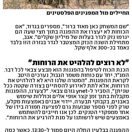
החיילים מול המפגינים הפלסטינים
"שם המשחק כאן מאוד ברור", מספרים בגדוד, "אם
הכוחות לא יעצרו את ההפגנה בתוך חצי שעה הם
יגרמו נזק לגדר בעלות של מיליון שקלים". אגב,
מתחילת השנה הנזק המצטבר לגדר בגזרה הזו בלבד
נאמד בכ-300 אלף שקל.
"לא רוצים להלהיט את הרוחות"
הכנת הכוח לטיפול בהפגנות הוא מבצע צבאי לכל דבר.
המג"ד, יחד עם כוחות משמר הגבול, נערכים היטב
לקראת ההפגנות. "המטרה שלנו היא לא להלהיט את
הרוחות, אלא לתת לאירוע להסתיים בצורה שקטה ככל
שניתן", הסביר ל-ynet גורם צבאי. "לצערנו, ההפגנות
מקבלות בתוך זמן קצר אופי אלים וכוללות שימוש
באבנים, בקבוקי תבערה, יידוי אבנים באמצעות מקלע,
שרק לפני מספר שבועות גרם לפציעה חמורה בידו של
אחד ממפקדי הטנקים. לכן אנו חייבים להשתמש
באמצעים שיש לרשותנו על מנת להרגיע את הרוחות".
ההפגנה בבלעין החלה היום סמוך ל-13:30, כאשר כמה