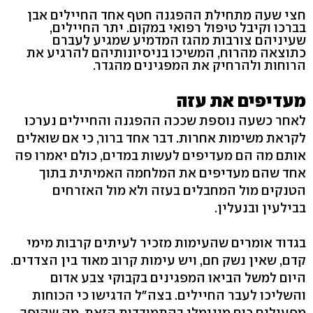
חצי שעה מתחילת ההפגנה חטף אחד החיילים אבן
בברכו וקיבל טיפול רפואי במקום. יתר החיילים,
שעיניהם צורבות מהגז המדמיע שמגיע לעברם
כתוצאה מהרוח, המשיכו בניסיונותיהם להרגיע את
הרוחות ולהרחיק את המפגינים מהגדר.
מעדיפים את עזה
לאחר כשעה נוספת שככה ההפגנה והחיילים נערכו
לקראת משימות אחרות. דבר אחד ברור, כי אם שואלים
אותם מה הם מעדיפים לעשות במדים, כולם יאמרו פה
אחד שהם מעדיפים את המלחמה האמיתית בתוך
הטנקים מול המחבלים בעזה ולא מול האזרחים
בבילעין ובנעלין.
בגדוד אומרים שהעימות מזכיר לעיתים קרבות מימי
קדם, שאין נשק חם, ויש עימות קרוב מאוד בין הצדדים.
היום למשל הביאו המפגינים בקבוקי צבע אדום
והשליכו לעבר החיילים. בצה"ל הדגישו כי הכוחות
מפעילים כוח מינימלי בהתמודדות הזאת, מה שהופך