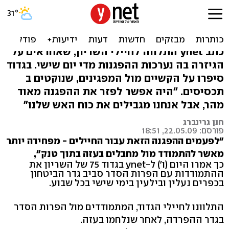
חיילים בהפגנה בבילעין: בעזה
יותר קל לנו
כתב ynet התלווה לחיילי השריון, שאחראים על
הגיזרה בה נערכות ההפגנות מדי יום שישי. בגדוד
סיפרו על הקשיים מול המפגינים, שנוקטים ב
תכסיסים. "היה אפשר לפזר את ההפגנה מאוד
מהר, אבל אנחנו מגבילים את כוח האש שלנו"
חנן גרינברג
פורסם: 22.05.09, 18:51
"לפעמים ההפגנה הזאת עבור החיילים - מפחידה יותר
מאשר להתמודד מול מחבלים בעזה בתוך טנק",
כך אמרו היום (ו') ל-ynet בגדוד 75 של השריון את
ההתמודדות עם הפרות הסדר סביב גדר הביטחון
בכפרים נעלין ובילעין בימי שישי בכל שבוע.
התלוונו לחיילי הגדוד, המתמודדים מול הפרות הסדר
בגדר ההפרדה, לאחר שנלחמו בעזה.