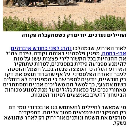
החיילים נערכים. יורים רק כשמתקבלת פקודה
לאור האירוע, שבמהלכו
נהרג לפני כחודש איברהים
אבו-רחמה
, מפגין פלסטיני באותה נקודה, שינה צה"ל
את ההנחיות בכל הקשור לירי פצצות עשן על מנת
להימנע מפגיעה פיזית במפגינים, למרות שתחקיר
האירוע העלה כי הפצצה פגעה בכבל חשמל והוסטה
לעבר האזרח הפלסטיני. על אף שהגדוד תופס את הקו
רק חודשיים, יודעים לספר שם כי המפגינים לא בוחלים
בשום אמצעי, כך למשל הם משליכים אבנים ומסתתרים
מאחורי נכים על כסאות גלגלים על מנת למנוע מכוחות
הביטחון להשיב באמצעים לפיזור הפגנות.
מי שמאשר לחיילים להשתמש בגז או בכדורי גומי הם
רק המפקדים שנמצאים סמוך אליהם. המפקדים
סורקים את השטח ונותנים אור ירוק רק לאחר שהנושא
נשקל.