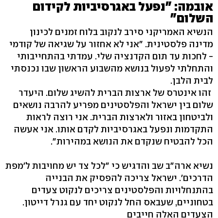
אובמה: "נפעל באגרסיביות לקידום
השלום"
הנשיא האמריקני סירב לנקוב בלוח זמנים לכינון
מדינה פלסטינית. "אני לא אחזור על שגיאה של קודמי
- לחכות עד תום הקדנציה שלי. עמדתי בהתחייבותי
והתחלתי לפעול בנושא מהשבוע הראשון שבו נכנסתי
לבית הלבן.
זהו אינטרס של ארצות הברית להשיג שלום. היעדר
שלום בין ישראל והפלסטינים מפריע להרבה נושאים
ולביטחון באזור ולארצות הברית. אני רוצה לראות
התקדמות ונפעל באגרסיביות לקדם אותו. אני אעשה
הכל להבטיח שנקדם את הנושא במהירות".
נשיא ארה"ב שב והדגיש כי "לכל צד יש מחויבות ל'מפת
הדרכים'. ישראל צריכה להפסיק את הבנייה
בהתנחלויות והפלסטינים צריכים לנקוט צעדים
בטחוניים, שעבאס החל לנקוט יחד עם גנרל דייטון.
הצעדים האלה חייבים