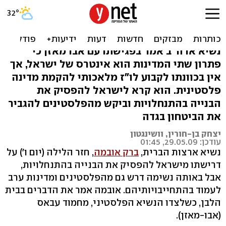
אובמה: לא להתמהמה בדרך
למדינה פלסטינית
נשיא ארה"ב אמר בפגישתו עם אבו מאזן כי
פתרון שתי המדינות הוא אינטרס של ישראל, אך
אין בכוונתו לקבוע לו"ז מלאכותי להקמת מדינה
פלסטינית. הוא קרא לישראל להפסיק את
הבנייה בהתנחלויות וביקש מהפלסטינים להגביר
את הביטחון בגדה
יצחק בן-חורין, וושינגטון
עודכן: 29.05.09, 01:45
נשיא ארצות הברית,
ברק אובמה
, חזר הלילה (יום ו') על
דרישתו מישראל להפסיק את הבנייה בהתנחלויות,
אבל באותה נשימה דרש גם מהפלסטינים ומדינות ערב
לעמוד בהתחייבויותיהם. אובמה אמר את הדברים בבית
הלבן, כשלצדו הנשיא הפלסטיני, מחמוד עבאס
(אבו-מאזן).