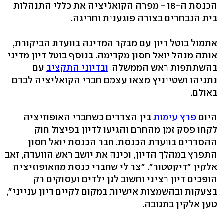
הכנסת ה-18 - מפרה הקואליציה את כללי התנהלות
בית הנבחרים בצורה פוגענית וחריגה.
אתמול בוטל דיון עם מבקר המדינה בוועדת הביקורת,
אותה מנהל יואל חסון מקדימה. בנוסף בוטל דיון מדיני
בהשתתפות ראש הממשלה,
ובדיוני התקציב
עם
נתניהו ושטייניץ מצאו עצמם חברי הקואליציה לבדם
באולם.
היום
פרץ עימות
בין הצדדים כשחברי האופוזיציה
לקחו פסק זמן מהחרם והגיעו לדיון בפיצול חוק
ההסדרים בוועדת הכנסת. חבר הכנסת יואל חסון
התפרץ במהלך הדיון, וכינה את יושב ראש הוועדה, זאב
אלקין "דיקטטור". "צר לי שחברי כנסת מהאופוזיציה
הופכים דיון רציני וחשוב לגן ילדים ועסוקים רק
בצעקות ובהשמצות אישיות במקום לקיים דיון ענייני",
טען אלקין בתגובה.