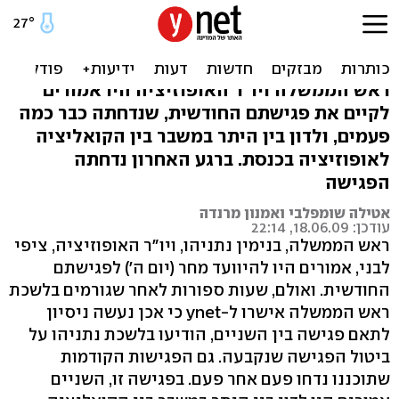
המשבר בכנסת: שוב נדחתה
פגישת נתניהו-לבני
ראש הממשלה ויו"ר האופוזיציה היו אמורים
לקיים את פגישתם החודשית, שנדחתה כבר כמה
פעמים, ולדון בין היתר במשבר בין הקואליציה
לאופוזיציה בכנסת. ברגע האחרון נדחתה
הפגישה
אטילה שומפלבי ואמנון מרנדה
עודכן: 18.06.09, 22:14
ראש הממשלה, בנימין נתניהו, ויו"ר האופוזיציה, ציפי
לבני, אמורים היו להיוועד מחר (יום ה') לפגישתם
החודשית. ואולם, שעות ספורות לאחר שגורמים בלשכת
ראש הממשלה אישרו ל-ynet כי אכן נעשה ניסיון
לתאם פגישה בין השניים, הודיעו בלשכת נתניהו על
ביטול הפגישה שנקבעה. גם הפגישות הקודמות
שתוכננו נדחו פעם אחר פעם. בפגישה זו, השניים