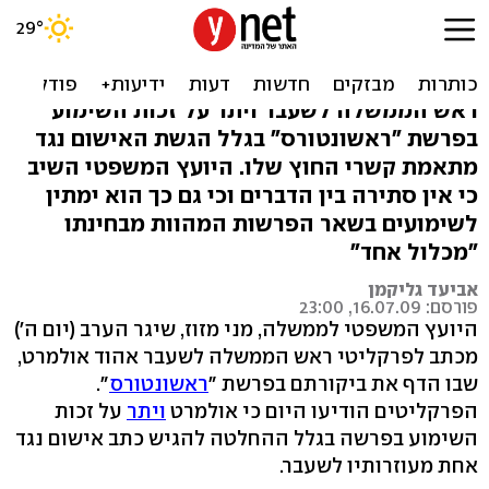
מזוז עונה לאולמרט: כל
הפרשות ביחד
ראש הממשלה לשעבר ויתר על זכות השימוע
בפרשת "ראשונטורס" בגלל הגשת האישום נגד
מתאמת קשרי החוץ שלו. היועץ המשפטי השיב
כי אין סתירה בין הדברים וכי גם כך הוא ימתין
לשימועים בשאר הפרשות המהוות מבחינתו
"מכלול אחד"
אביעד גליקמן
פורסם: 16.07.09, 23:00
היועץ המשפטי לממשלה, מני מזוז, שיגר הערב (יום ה')
מכתב לפרקליטי ראש הממשלה לשעבר אהוד אולמרט,
שבו הדף את ביקורתם בפרשת "
ראשונטורס
".
הפרקליטים הודיעו היום כי אולמרט
ויתר
על זכות
השימוע בפרשה בגלל ההחלטה להגיש כתב אישום נגד
אחת מעוזרותיו לשעבר.