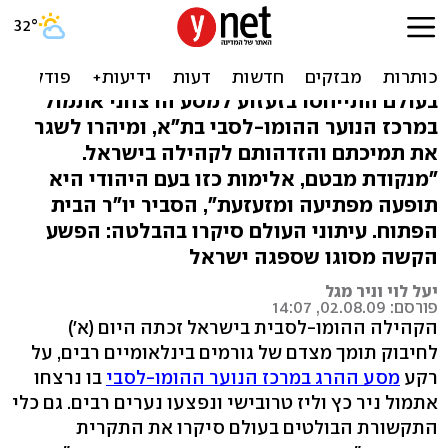
בעולם מזדהים: בישראל היתה
אידיליה שהתפוצצה
בעולם התייחסו בזעזוע למסע הרצחני אתמול
במרכז הנוער ההומו-לסבי בת"א, ומיהרו לשגר
את תמיכתם והזדהותם לקהילה בישראל.
"מנקודת מבטם, אלימות כזו בעם היהודי היא
תופעה מפתיעה ומזעזעת", הסביר יו"ר הבית
הפתוח. עיתוני העולם סיקרו בהבלטה: הפשע
הקשה מסוגו שספגה ישראל
יעל לוי וניר מגל
פורסם: 02.08.09, 14:07
הקהילה ההומו-לסבית בישראל זכתה היום (א')
לחיבוק תומך מצדם של גורמים בינלאומיים רבים, על
רקע
מסע ההרג במרכז הנוער ההומו-לסבי
בו נרצחו
אתמול ניר כץ וליז טרובישי ונפצעו נערים רבים. גם כלי
התקשורת הבולטים בעולם סיקרו את התקרית