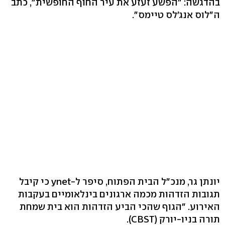
בהדגשה: "הפשע זעזע את עיר החוף החופשית", כתב
ה"לוס אנג'לס טיימס".
יונתן גר, מנכ"ל הבית הפתוח, סיפר ל-ynet כי קיבל
תגובות הזדהות מכמה ארגונים בינלאומיים בעקבות
האירוע. "הגוף שהכי הביע הזדהות הוא בית שמחת
תורה בניו-יורק (CBST).