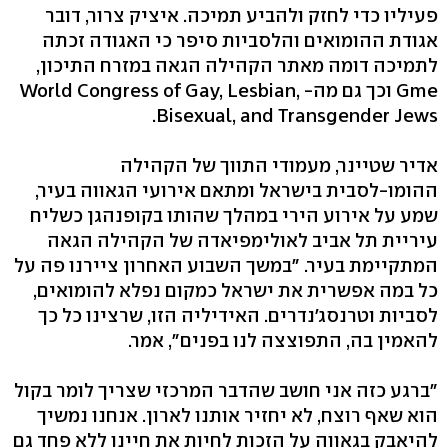
פעיליו כדי לחזק ולהביע תמיכה. איציק צרור, דובר
אגודת ההומואים והלסביות סיפר כי האגודה זכתה
לתמיכה דומה מאתר הקהילה הגאה במזרח התיכון,
Gme וכך גם מה- World Congress of Gay, Lesbian,
Bisexual, and Transgender Jews.
אדיר שטיינר, מעמודי התווך של הקהילה
ההומו-לסבית בישראל ומתאם אירועי הגאווה בעיר,
שמע על אירוע הירי במהלך שהותו בקופנהגן כשליח
עיריית תל אביב לאולימפיאדה של הקהילה הגאה
המתקיימת בעיר. "במשך השבוע האחרון ציירנו פה על
כל במה אפשרית את ישראל כמקום נפלא להומואים,
לסביות וטרנסג'נדרים. האידיליה הזו, שרצינו כל כך
להאמין בה, התפוצצה לנו בפנים", אמר.
"ברגע כזה אני חושב שהדבר המרכזי שצריך לומר בקול
הוא שאף רוצח, לא יחזיר אותנו לארון. אנחנו נמשיך
להיאבק בגאווה על הזכות לחיות את חיינו ללא פחד גם