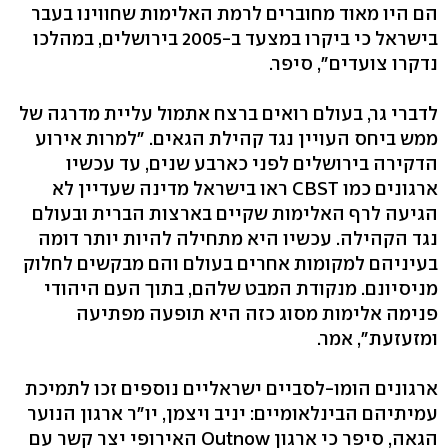
הם היו מאוד מחוברים לרמת האלימות שחווינו בעבר
בישראל כי ביקרו במצעד ב-2005 בירושלים, במהלכו
נדקרו צועדים", סיפר.
לדברי גר, בעולם רואים ברצח אתמול עליית מדרגה של
ממש ביחס העויין נגד קהילת הגאים. "למרות אירוע
הדקירה בירושלים לפני כארבע שנים, עד עכשיו
ארגונים כמו CBST ראו בישראל מדינה שעדיין לא
הגיעה לרף האלימות שקיים בארצות הברית ובעולם
נגד הקהילה. עכשיו היא מתחילה להיות יותר דומה
בעיניהם למקומות אחרים בעולם והם מבקשים לחלוק
מניסיונם. מנקודת המבט שלהם, בתוך העם היהודי
פנימה אלימות מסוג כזה היא תופעה מפתיעה
ומזעזעת", אמר.
ארגונים הומו-לסביים ישראליים נוספים זכו לתמיכת
עמיתיהם הבינלאומיים: יניב ויצמן, יו"ר ארגון הנוער
הגאה, סיפר כי ארגון Outnow האירופי יצר קשר עם