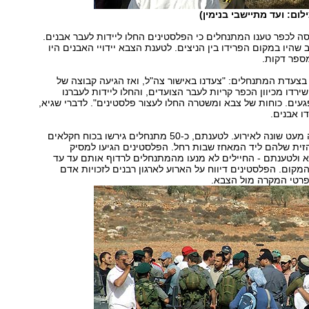
ום: ועד מתיישבי בנימין)
סה לכפר טענו המתנחלים כי הפלסטינים החלו ליידות לעבר אבנים.
 שהיו במקום הפרידו בין הניצים. לטענת הצבא יידויי האבנים היו
ספר דקות.
צעדת המתנחלים: "צעדנו באישור צה"ל, ואז הגיעה קבוצה של
ם, שירדו מכיוון הכפר קריות לעבר הצועדים, והחלו ליידות לעברנו
פגעים. כוחות של צבא ומשטרה החלו לעצור פלסטינים". לדברי שגיא,
ו אבנים.
לפלסטינים גרסה מעט שונה לאירוע. לטענתם, כ-50 מתנחלים גירשו בכוח חקלאים
זית שלהם ליד המאחז שבות רחל. הפלסטינים הגיעו למסיק
 ולטענתם - החיילים לא מנעו מהמתנחלים לרדוף אותם עד עד
קום. הפלסטינים דיווח על הארוע לארגון רבנים לזכויות אדם
רטי המקרה מול הצבא.