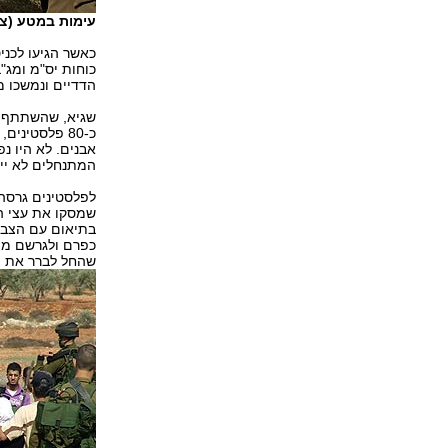
עימות במטע (ציל
כאשר הגיעו לכני
כוחות יס"מ ומג"ב
הדדיים ונמשכו מ
שגיא, שהשתתף ב
כ-80 פלסטיני
אבנים. לא היו נ
המתנחלים לא ייד
שמסקו את עצי ה
בתיאום עם הצבא
כפרם ולגרשם מהמ
שהחל לברר את פ