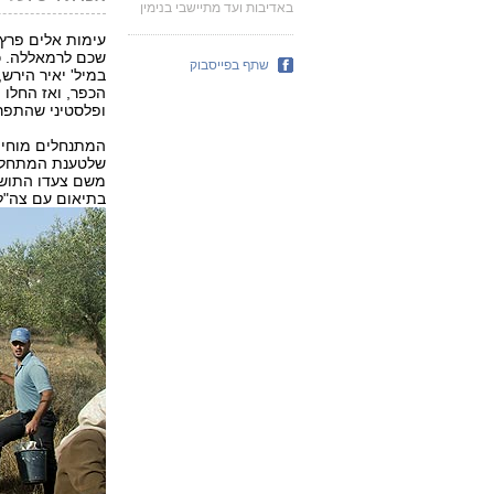
באדיבות ועד מתיישבי בנימין
עימות אלים פרץ 
שכם לרמאללה. כ
שתף בפייסבוק
במיל' יאיר הירש
הכפר, ואז החלו 
ופלסטיני שהתפרע
המתנחלים מוחים
שלטענת המתחלים
משם צעדו התושבי
בתיאום עם צה"ל 