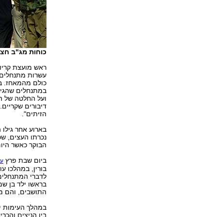
כוחות מג"ב חצצו
עשרות מתנחלים ש
כולם מהמאחז. בר
במתנחלים שהגיע
ועל החלטה של ה
דיבורים שקריים.
הזיתים".
בארוע אחר גילו 
נכרתו העצים, ש
הבוקר כאשר היום
ביום שבת פרץ
עי
בורין, במהלכו ע
לדברי המתנחלים
בראשו ילד בן שמ
התושבים, והם מ
במהלך העימות יי
בין הניצים והכר