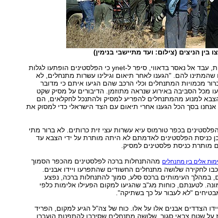
 בין הניצים (צילום: ועד מתיישבי בנימין)
ראש מועצת קריות, עבד אל נאסר בדאווי, סיפר ל-ynet כי הפלסטינים הופתעו לגלות
המתינו להם. "הגענו לאחר תיאום וגילינו עשרות מתנחלים, לא
ור מכמויות המתנחלים וכלי הרכב שהם הגיעו איתם כי מדובר
ו מכל הסביבה באירוע שנראה מתוזמן. הדיבורים על מסיק שקט
צבא למנוע מהמתנחלים להפריע למסיק ולהתנכל לחקלאים, הם
 אנחנו בסך הכל הגענו אחרי תיאום עם הצד הישראלי כדי למסוק את
הפלסטינים בכפר טורמוס עיא עשרות עצי זית כרותים. לא ברור מתי
כן כניסת הפלסטינים לאדמתם לא היתה מותרת על ידי הצבא עד
 מותרת כניסת פלסטינים למסיק.
מההתנחלות ברכה לפלסטינים מהכפר הסמוך
מות אלים בין מתנחלים
וכבו לחקירה שלושה מתנחלים החשודים שהתפרעו ויידו אבנים.
, במהלך העימותים ברכס סלע, סמוך להתנחלות ברכה, נפצע
ונה. לטענתם, כוחות מג"ב שהגיעו למקום הפעילו אלימות כלפי
בטיחים "לא לעבור על כך בשתיקה".
דו הצדדים אבנים אלו על אלו. כוח של צה"ל הגיע למקום, הפריד
יז על שטח צבאי סגור. שלושה מתנחלים שסירבו להתפנות הועברו