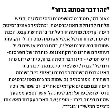
"זהו דבר הסתה ברור"
מאור דהן, סטודנט למשפטים ופסיכולוגיה, הגיש
תלונה להנהלת האוניברסיטה. "כתלמיד באוניברסיטת
חיפה, קריאת מודעה זו העלתה בי תחושת קבס. הכנת
רשימות שחורות של אנשי אקדמיה מזכירה לי תקופות
שחורות במשטרים אפלים, בהם נרדפו אנשים בשל
דעותיהם שחרגו מן הקונצנזוס. כותרתו של הפרסום-
גייס חמישי - הינו דבר הסתה ברור, כיוון שידוע מהו
דינו של 'הבוגד'. יש לציין כי נכנסתי לכתובת
האינטרנט הרשומה בפרסום וראיתי כי ב'רשימה
השחורה' מפורסמים גם שמות מרצים מאוניברסיטת
חיפה וגם מגופים אקדמיים אחרים. גם שמו של זוכה
פרס ישראל, פרופ' זאב שטרנהל, אשר נפצע ממטען
שהונח בפתח ביתו - מופיע שם וזאת בעקבות האשמתו
כ"גייס חמישי" ו"בוגד"".