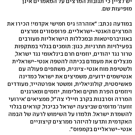
יש לציין כי תגובות המרצים על המאמרים אינן
מופיעות שם.
במודעה נכתב: "אזהרה! גיס חמישי אקדמי! הכירו את
המרצים האנטי-ישראליים. פרופסורים ומרצים
באוניברסיטאות ובמכללות הישראליות מעורבים
בפעילויות חתרניות, כגון: תומכים בגלוי במתקפות
טרור נגד יהודים, יוזמים חרם בינלאומי נגד ישראל,
מנצלים את מעמדם בכיתה להטפה אנטי-ישראלית
ולשטיפת מוח אנטי-ציונית, משתפים פעולה עם
אנטישמים ידועים, משמיצים את ישראל כמדינה
פאשיסטית, קולוניאלית, ומשטר אפרטהייד, מעודדים
ויוזמים הפרת חוקים ואלימות, יוזמים ומארגנים
המרדה וסרבנות בקרב חיילי צה"ל, ממציאים 'אירועי
זוועה' מדומים שביצעה ישראל כביכול, קוראים בגלוי
להשמדת ישראל. תלמדו על השימוש לרעה של הבמה
האקדמית ותדעו להיזהר ממרצים קיצוניים
אנטי-ישראליים בקמפוס".