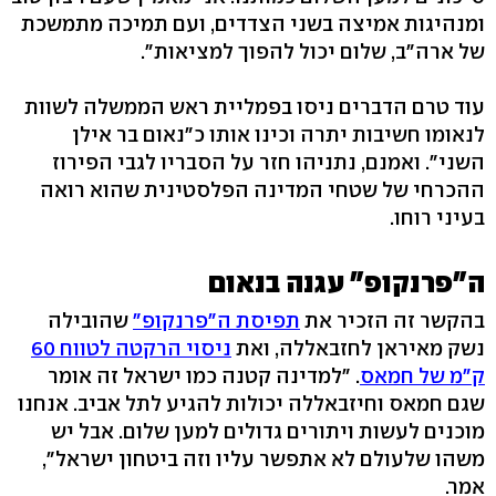
ומנהיגות אמיצה בשני הצדדים, ועם תמיכה מתמשכת
של ארה"ב, שלום יכול להפוך למציאות".
עוד טרם הדברים ניסו בפמליית ראש הממשלה לשוות
לנאומו חשיבות יתרה וכינו אותו כ"נאום בר אילן
השני". ואמנם, נתניהו חזר על הסבריו לגבי הפירוז
ההכרחי של שטחי המדינה הפלסטינית שהוא רואה
בעיני רוחו.
ה"פרנקופ" עגנה בנאום
בהקשר זה הזכיר את
תפיסת ה"פרנקופ"
שהובילה
נשק מאיראן לחזבאללה, ואת
ניסוי הרקטה לטווח 60
ק"מ של חמאס
. "למדינה קטנה כמו ישראל זה אומר
שגם חמאס וחיזבאללה יכולות להגיע לתל אביב. אנחנו
מוכנים לעשות ויתורים גדולים למען שלום. אבל יש
משהו שלעולם לא אתפשר עליו וזה ביטחון ישראל",
אמר.