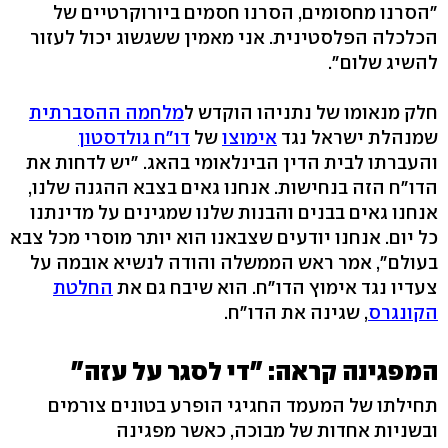
"הסרנו מחסומים, הסרנו חסמים ביורוקרטיים של
הכלכלה הפלסטינית. אני מאמין ששגשוג יכול לעזור
להשיג שלום".
חלק מנאומו של נתניהו הוקדש ל
מלחמה ההסברתית
שמנהלת ישראל נגד
אימוצו
של
דו"ח גולדסטון
והעברתו לבית הדין הבינלאומי בהאג. "יש לדחות את
הדו"ח הזה בנחישות. אנחנו גאים בצבא ההגנה שלנו,
אנחנו גאים בבנים והבנות שלנו שמגינים על מדינתנו
כל יום. אנחנו יודעים שצבאנו הוא יותר מוסרי מכל צבא
בעולם", אמר ראש הממשלה והודה לנשיא אובמה על
צעדיו נגד אימוץ הדו"ח. הוא שיבח גם את
החלטת
הקונגרס
, שגינה את הדו"ח.
המפגינה קראה: "די לסגר על עזה"
תחילתו של המעמד החגיגי הופרע בטונים צורמים
ובשניות אחדות של מבוכה, כאשר מפגינה