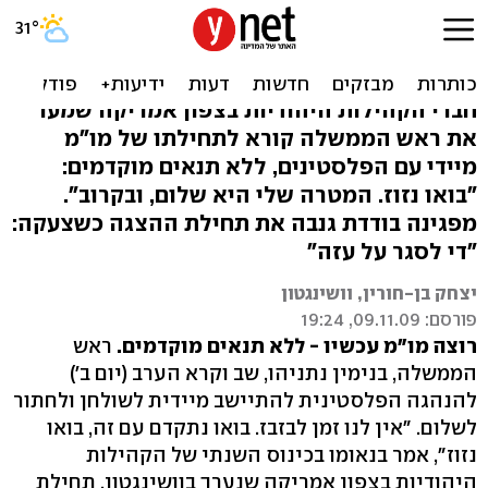
נתניהו בארה"ב: אבו מאזן, בוא
נתחיל לדבר מייד
חברי הקהילות היהודיות בצפון אמריקה שמעו
את ראש הממשלה קורא לתחילתו של מו"מ
מיידי עם הפלסטינים, ללא תנאים מוקדמים:
"בואו נזוז. המטרה שלי היא שלום, ובקרוב".
מפגינה בודדת גנבה את תחילת ההצגה כשצעקה:
"די לסגר על עזה"
יצחק בן-חורין, וושינגטון
פורסם: 09.11.09, 19:24
רוצה מו"מ עכשיו - ללא תנאים מוקדמים.
ראש
הממשלה, בנימין נתניהו, שב וקרא הערב (יום ב')
להנהגה הפלסטינית להתיישב מיידית לשולחן ולחתור
לשלום. "אין לנו זמן לבזבז. בואו נתקדם עם זה, בואו
נזוז", אמר בנאומו בכינוס השנתי של הקהילות
היהודיות בצפון אמריקה שנערך בוושינגטון. תחילת