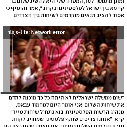
ומתן מתמשך לעד, המטרה שלי היא להשיג שלום בר
קיימא בין ישראל לפלסטינים ובקרוב", אמר והוסיף כי
אסור להציב תנאים מוקדמים לשיחות בין הצדדים.
hlsjs-lite: Network error
"שום ממשלה ישראלית לא היתה כל כך מוכנה לקדם
את שיחות השלום. אני אומר היום למחמוד עבאס,
מנהיג הרשות הפלסטינית, בוא נתחיל שיחות מייד",
קרא. "אנחנו צריכים שותף פלסטיני שמחויב לקחת
סיכונים למען השלום כמותנו. אני מאמין שעם רצון טוב