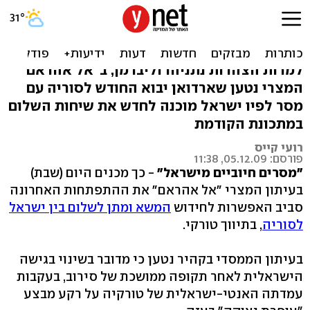
"מסר ישראלי: מוכנים לתיווך
טורקי עם סוריה"
למרות הצהרות נתניהו וליברמן, ב"אל אהראם"
המצרי נטען שארדואן יבוא החודש לסוריה עם
מסר לפיו ישראל מוכנה לחדש את שיחות השלום
במתכונת הקודמת
רועי קייס
פורסם: 05.12.09, 11:38
"מסרים חיוביים מישראל"
- כך מכנים היום (שבת)
בעיתון המצרי "אל אהראם" את ההתפתחות האחרונה
סביב האפשרות לחידוש
המשא ומתן לשלום בין ישראל
לסוריה
, בתיווך טורקי.
בעיתון הממסדי בקהיר נטען כי מדובר בשינוי בגישה
הישראלית לאחר תקופה ממושכת של סירוב, בעקבות
עמדתה האנטי-ישראלית של טורקיה על רקע מבצע