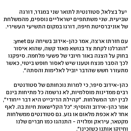
יעל בצלאל, סטודנטית לתואר שני במגדר, דורגה
שביעית. שני משתתפים ישראליים נוספים, מהמשלחת
של אוניברסיטת חיפה, דורגו במקום התשיעי העשירי.
עם חזרתו ארצה, אמר כהן-אידוב בשיחה עם ynet:
"הוגרלנו לקחת צד בנושא מאוד קשה, שהוא איסור
בחוק על הצגה באור חיובי של פשעי מלחמה. סיפקנו
לכך הסבר מנצח וטענו שיש לאסור חופש ביטוי, כאשר
מתעורר חשש שהדבר יוביל לאלימות והסתה".
כהן-אידוב סיפר, כי למרות נוכחותם של סטודנטים
רבים ממדינות מוסלמיות, לא נרשמה כל מתיחות בינם
לבין יתר המשלחות. "קהילת הדיבייט היא דבר ייחודי",
אמר כהן-אידוב והוסיף: "כל הקלישאות חיות בה. לאף
אחד לא אכפת מלאום או גזע. גם סטודנטים ממשלחות
מקטאר, עיראק ומלזיה - התנהגו כמו חברים שלנו
וחיזקו אותנו כשזכינו".