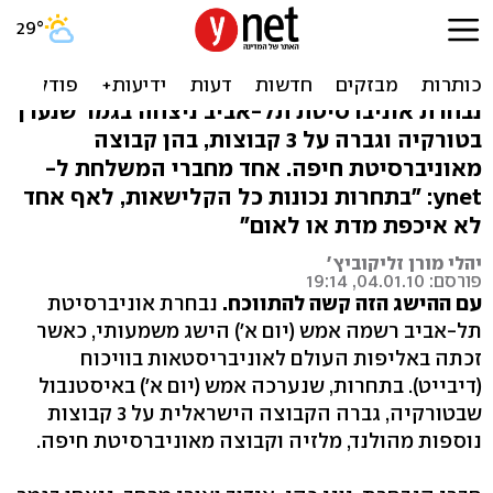
סטודנטים מת"א זכו באליפות
העולם בוויכוח
נבחרת אוניברסיטת תל-אביב ניצחה בגמר שנערך
בטורקיה וגברה על 3 קבוצות, בהן קבוצה
מאוניברסיטת חיפה. אחד מחברי המשלחת ל-
ynet: "בתחרות נכונות כל הקלישאות, לאף אחד
לא איכפת מדת או לאום"
יהלי מורן זליקוביץ'
פורסם: 04.01.10, 19:14
עם ההישג הזה קשה להתווכח.
נבחרת אוניברסיטת
תל-אביב רשמה אמש (יום א') הישג משמעותי, כאשר
זכתה באליפות העולם לאוניבריסטאות בוויכוח
(דיבייט). בתחרות, שנערכה אמש (יום א') באיסטנבול
שבטורקיה, גברה הקבוצה הישראלית על 3 קבוצות
נוספות מהולנד, מלזיה וקבוצה מאוניברסיטת חיפה.