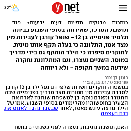
חשד: בן 12 נאנס בפנימייה -
ובמשפחה המארחת
תושבת המרכז, שאירחה בסופי השבוע בביתה
תלמיד פנימייה בן 12 - שנפל קורבן לעבירות מין
מצד אמו, התלוננה כי בעלה תקף אותו מינית.
לחוקרים סיפרה כי הילד הותקף גם בידי מדריך
במוסד. השניים נעצרו, וגם המתלוננת נחקרה
שידעה במשך תקופה - ולא דיווחה
רענן בן צור
פורסם: 25.01.10, 11:53
במשטרה חוקרים חשדות שלפיהם נפל ילד בן 12 קורבן
לסדרת עבירות מין חמורות מצד מדריך בפנימייה שבה
התגורר ומאדם נוסף, בן למשפחה שנהגה לארח את
הצעיר בחופשותיו מהלימודים בסופי השבוע. אמו של
הילד מרצה עונש מאסר, לאחר
שבעבר נהגה לאנוס את
בנה בעצמה
.
האם, תושבת נתיבות, נעצרה לפני כשנתיים בחשד