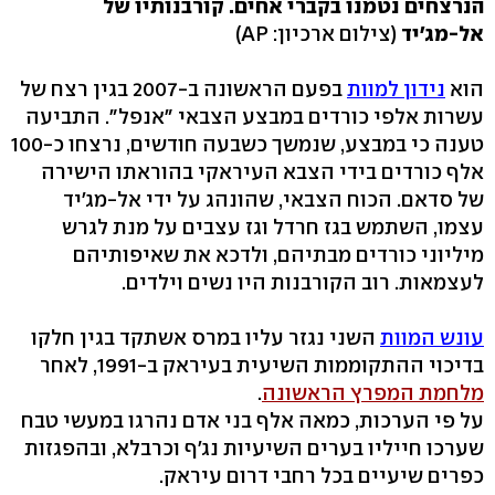
הנרצחים נטמנו בקברי אחים. קורבנותיו של
אל-מג'יד
(צילום ארכיון: AP)
הוא
נידון למוות
בפעם הראשונה ב-2007 בגין רצח של
עשרות אלפי כורדים במבצע הצבאי "אנפל". התביעה
טענה כי במבצע, שנמשך כשבעה חודשים, נרצחו כ-100
אלף כורדים בידי הצבא העיראקי בהוראתו הישירה
של סדאם. הכוח הצבאי, שהונהג על ידי אל-מג'יד
עצמו, השתמש בגז חרדל וגז עצבים על מנת לגרש
מיליוני כורדים מבתיהם, ולדכא את שאיפותיהם
לעצמאות. רוב הקורבנות היו נשים וילדים.
עונש המוות
השני נגזר עליו במרס אשתקד בגין חלקו
בדיכוי ההתקוממות השיעית בעיראק ב-1991, לאחר
מלחמת המפרץ הראשונה
.
על פי הערכות, כמאה אלף בני אדם נהרגו במעשי טבח
שערכו חייליו בערים השיעיות נג'ף וכרבלא, ובהפגזות
כפרים שיעיים בכל רחבי דרום עיראק.