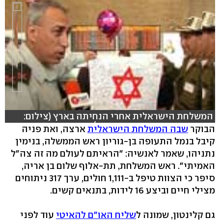
המשלחת הישראלית אחרי הנחיתה בארץ (צילום:
יהונתן צור ; עריכה: דפנה קינן)
הבוקר
שבה המשלחת הישראלית
ארצה, ואת פניה
קיבל בנמל התעופה בן-גוריון ראש הממשלה, בנימין
hlsjs-lite: Network error
נתניהו, שאמר לאנשיה: "הראיתם לעולם מה זה צה"ל
האמיתי". ראש המשלחת, תת-אלוף שלום בן אריה,
סיפר כי הצוות טיפל ב-1,111 חולים, ערך 317 ניתוחים
מצילי חיים וביצע 16 לידות, בתנאים קשים.
גם קלינטון, שמונה ל
שליח האו"ם להאיטי
עוד לפני