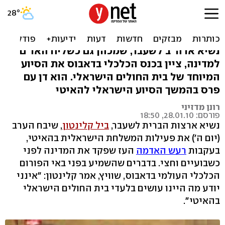
קלינטון לפרס: מה היינו
עושים בלעדיכם בהאיטי?
נשיא ארה"ב לשעבר, שמכהן גם כשליח האו"ם
למדינה, ציין בכנס הכלכלי בדאבוס את הסיוע
המיוחד של בית החולים הישראלי. הוא דן עם
פרס בהמשך הסיוע הישראלי להאיטי
רונן מדזיני
פורסם: 28.01.10, 18:50
נשיא ארצות הברית לשעבר,
ביל קלינטון
, שיבח הערב
(יום ה') את פעילות המשלחת הישראלית בהאיטי,
בעקבות
רעש האדמה
העז שפקד את המדינה לפני
כשבועיים וחצי. בדברים שהשמיע בפני באי הפורום
הכלכלי העולמי בדאבוס, שוויץ, אמר קלינטון: "אינני
יודע מה היינו עושים בלעדי בית החולים הישראלי
בהאיטי".