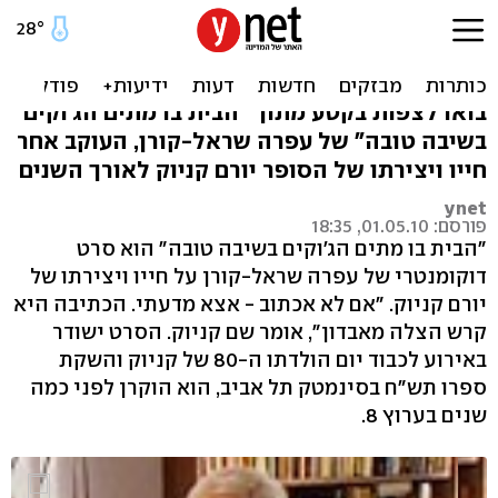
קניוק: "אם לא אכתוב - אצא
מדעתי"
בואו לצפות בקטע מתוך "הבית בו מתים הג'וקים
בשיבה טובה" של עפרה שראל-קורן, העוקב אחר
חייו ויצירתו של הסופר יורם קניוק לאורך השנים
ynet
פורסם: 01.05.10, 18:35
"הבית בו מתים הג'וקים בשיבה טובה" הוא סרט
דוקומנטרי של עפרה שראל-קורן על חייו ויצירתו של
יורם קניוק. "אם לא אכתוב - אצא מדעתי. הכתיבה היא
קרש הצלה מאבדון", אומר שם קניוק. הסרט ישודר
באירוע לכבוד יום הולדתו ה-80 של קניוק והשקת
ספרו תש"ח בסינמטק תל אביב, הוא הוקרן לפני כמה
שנים בערוץ 8.