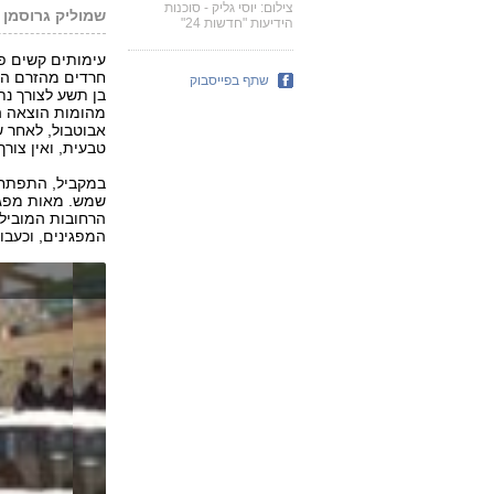
צילום: יוסי גליק - סוכנות
שמוליק גרוסמן ור
הידיעות "חדשות 24"
עימותים קשים פר
חרדים מהזרם הקי
שתף בפייסבוק
בן תשע לצורך נת
מהומות הוצאה ה
אבוטבול, לאחר 
טבעית, ואין צור
במקביל, התפתחו
שמש. מאות מפגינ
הרחובות המובילי
המפגינים, וכעבו