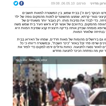
ונן מדזיני
פורסם: 06.05.10, 09:08
צו הבוקר (יום ה') בבית שמש, בין המשטרה למאות תושבים
צוני נטורי קרתא, שמנעו מהשוטרים לפנות מהמקום גופה של ילד
יחה, כדי לברר את נסיבות מותו. רק כעבור יותר משעתיים של
גופה מהמקום, בתיווכם של אנשי זק"א וראש העיר בית שמש משה
שרופא מומחה שבדק אותה בדיקה חיצונית קבע שסיבת המוות היא
ך בנתיחה שלאחר המוות.
 גם בירושלים מהומות של מאות חרדים, שמחו על האירוע בבית
ים שרפו פחי זבל באזור "כיכר השבת", ובמשטרה דיווחו כי כל
ם לאזור נסגרו לתנועוה. כוחות גדולים זרמו למקום כדי לפזר את
ר זמן מה נפתחה הכיכר לתנועה מחדש.
hlsjs-lite: Network error