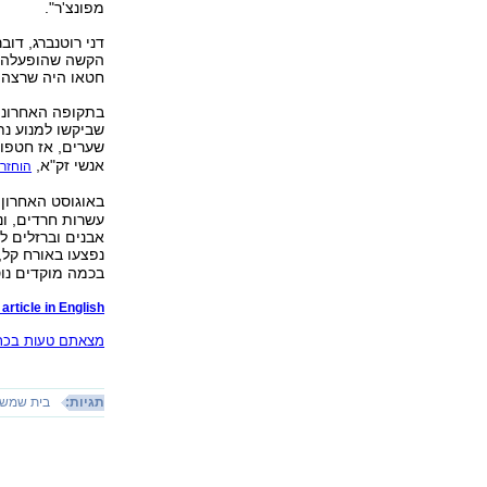
מפונצ'ר".
הקשה שהופעלה כל
חטאו היה שרצה ל
בתקופה האחרונה
שביקשו למנוע נ
שערים, אז חטפו
אנשי זק"א,
הוחזר
באוגוסט האחרון
עשרות חרדים, ונ
אבנים וברזלים ל
נפצעו באורח קל,
בכמה מוקדים נוס
article in English
מצאתם טעות בכתב
תגיות:
בית שמש