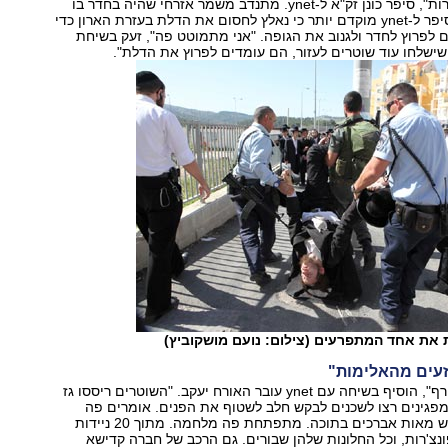
"הרוחות פה סוערות", סיפר כונן זק"א ל-ynet. מתנדב משמר אזרחי שהיה בחדר בו
נמצאת הגופה, סיפר ל-ynet מוקדם יותר כי נאלץ לחסום את הדלת בעזרת הארון כדי
 לפרוץ לחדר ולגנוב את הגופה. "אני מתמוטט פה", זעק בשיחת
ב שישלחו עוד שוטרים לעזור, הם עומדים לפרוץ את הדלת".
את אחד המתפרעים (צילום: נועם מושקוביץ)
עים מהאלימות"
"יש פה בלגן מטורף", הוסיף בשיחה עם ynet עובר האורח יעקב. "השוטרים ריססו גז
פגינים רצו לשכנים לבקש חלב לשטוף את הפנים. אומרים פה
שהדירה נעולה ויש מאות אברכים בתוכה. מתפתחת פה מלחמה. מתוך 20 ניידות
צ'רות, וכל החלונות שלהן שבורים. גם הרכב של חברה קדישא