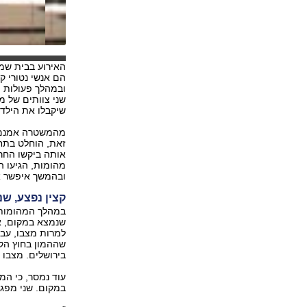
האירוע בבית שמ
הם אנשי נטורי ק
ובמהלך פעולות 
שני צוותים של מ
שיקבלו את הילד ל
מהמשטרה אמנם נ
זאת, הוחלט בתח
אותה ביקשו החרד
מהומות, הגיעו 
ובהמשך איפשר את
קצין נפצע, שנ
במהלך המהומות ה
למרות מצבו, עבר
שההמון בחוץ הקש
בירושלים. מצבו 
עוד נמסר, כי המ
במקום. שני מפגי