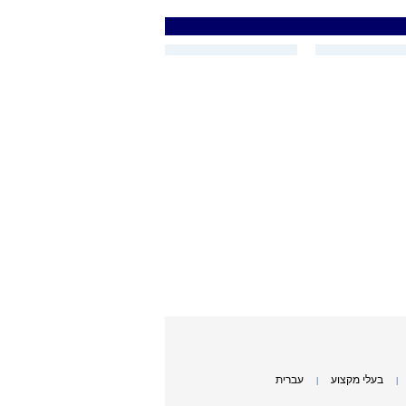
בעלי מקצוע
עברית
|
|