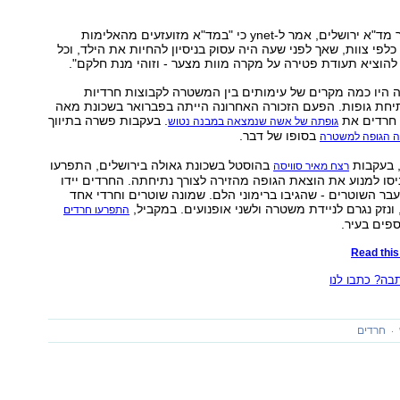
דני רוטנברג, דובר מד"א ירושלים, אמר ל-ynet כי "במד"א מזועזעים מהאלימות
פי צוות, שאך לפני שעה היה עסוק בניסיון להחיות את הילד, וכל
הוציא תעודת פטירה על מקרה מוות מצער - וזוהי מנת חלקם".
 היו כמה מקרים של עימותים בין המשטרה לקבוצות חרדיות
תיחת גופות. הפעם הזכורה האחרונה הייתה בפברואר בשכונת מאה
 חרדים את
. בעקבות פשרה בתיווך
גופתה של אשה שנמצאה במבנה נטוש
בסופו של דבר.
ה הגופה למשטרה
, בעקבות
בהוסטל בשכונת גאולה בירושלים, התפרעו
רצח מאיר סוויסה
יסו למנוע את הוצאת הגופה מהזירה לצורך נתיחתה. החרדים יידו
עבר השוטרים - שהגיבו ברימוני הלם. שמונה שוטרים וחרדי אחד
 ונזק נגרם לניידת משטרה ולשני אופנועים. במקביל,
התפרעו חרדים
פים בעיר.
Read this 
ה? כתבו לנו
חרדים