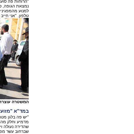
למנוע מהמפגינים
טלפון. "אני חיי
המשטרה עוצרת 
במד"א "מזועז
מדמיע וחלק מהמ
שברחוב עשר מפונ