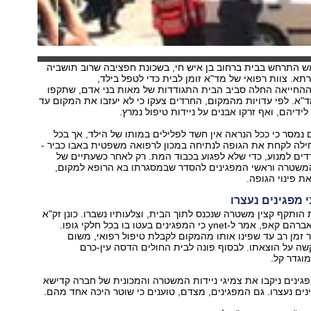
ש התרחש בבית ברחוב בן איש חי, בשכונת חפציבה שרוב תושביה
רתא. צוות רפואי של מד"א זומן לבית כדי לטפל בילד,
ההחייאה החלה סביב הבית התגודדות של מאות בני אדם, שתקפו
ד"א. לפי עדויות מהמקום, החרדים צעקו כי לא יעזבו את המקום עד
ידיהם, ואף זרקו אבנים על ניידות טיפול נמרץ.
מסר כי ככל הנראה אין חשד לפלילים במותו של הילד, אך בכל
ילה לקחת את הגופה לנתיחה במכון לרפואה משפטית באבו כביר -
ים למנוע, כדי שלא לפגוע בכבוד המת. רק לאחר כשעתיים של
המשטרה וראשי המפגינים להסדר שבמסגרתו בא הרופא למקום,
 פינוי הגופה.
י מפגינים נעצרו
ותקף קצין משטרה שנכנס לתוך הבית, וצלעותיו נשברו. כונן זק"א
שנמצא במקום, אברהם קאפ, אמר ל-ynet כי המפגינים בעטו בו בכל חלקי גופו.
 זמן רב עד שפינו אותו מהמקום לקבלת טיפול רפואי, משום
ה על הוצאתו. לבסוף פונה לבית החולים הדסה עין-כרם
מוגדר קל.
פגינים ניקבו את צמיגי ניידות המשטרה והמכונית של חברה קדישא
נים נעצרו. גם המפגינים, מצדם, טוענים כי שוטר היכה אחד מהם.