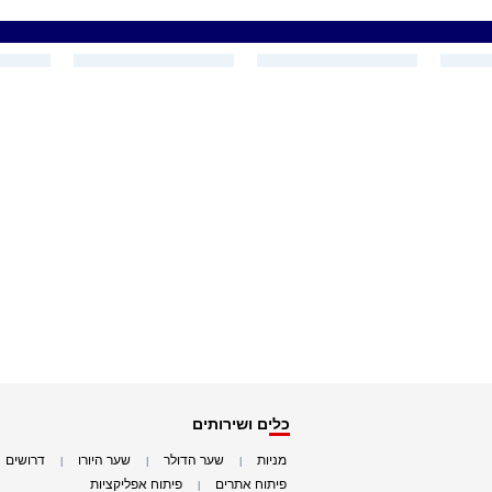
כלים ושירותים
מניות
שער הדולר
שער היורו
דרושים
|
|
|
|
פיתוח אתרים
פיתוח אפליקציות
|
|