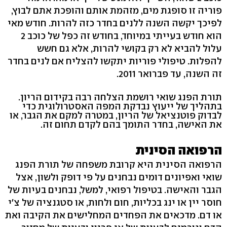
פוריה זו סופגת מים, מזהמת אותם והופכת אתם לבוץ,
לפיכך יקשה השנה ללנים בחדר כזה להרות. חודש מאי
הוא חודש בעייתי במיוחד, בחודש זה כפל של כוכב 2
עלול להביא לא רק בקושי להרות, אלא גם חשש
להפלות. טיפולי פוריות יתקשו להצליח אם לנים בחדר
זה השנה, עד פברואר 2011.
תורת הפנג שואי רושמת הצלחה רבה בקידום הריון.
בתהליך של ייעוץ נבדקת המפה האסטרולוגית כדי
לבדוק פוטנציאל של הריון, במטרה למקם את הגבר, או
את האישה, בחדר התומך בהם לקדם תחום זה.
הרפואה הסינית
הרפואה הסינית היא קרובת משפחה של תורת הפנג
שואי ואפיונים דומים נבחנים על פי דופק ולשון, אצל
הגבר והאישה. בטיפול רפואי, למשל, נבחנים בעיות של
חוסר יין או ינג בכליות, חום ולחות, או סטגנציה של צ'י
או דם. מדכאים את הפחדים המחלישים את הקיבה ואת