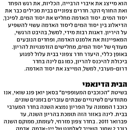
הוא מייצג את איברי הרבייה, הכליות, את רגש הפחד
ואת החורף הקר. חדרים צפוניים בבית מכילים כבר את
יסוד המים. יסוד האדמה מחליש את יסוד המים. לפיכך,
הדיאלוג בין יסוד המים ליסוד האדמה עשוי להשפיע
על היריון. דאגות רבות מידי, למשל, בהיבט הרגשי,
המאפיינות את אלמנט האדמה, ופחדים הנובעים
מעודף של יסוד המים, מחלישים הזדמנויות להריון.
באופן כללי, היעדר חדר צפוני בבית עלול לפגוע
ביכולת להיכנס להריון, כמו גם לינה בחדר
דרום-מערבי, למשל, המייצג את יסוד האדמה.
הבית הדינאמי
בשיטת "הכוכבים המעופפים" בסאן יואן פנג שואי, אנו
מתוודעים לשינויים שבתים עוברים בזמנים שונים.
כוכב 1 הממונה על הפריון נמצא השנה בחדר המערבי
בבית. לינה באזור הזה תומכת בהריון השנה, עד
פברואר 2011 . בחדר צפון מזרחי, לעומתו, ממוקם השנה
כוכב 2 שחור, השייך לאלמנט של יין-אדמה. אדמה