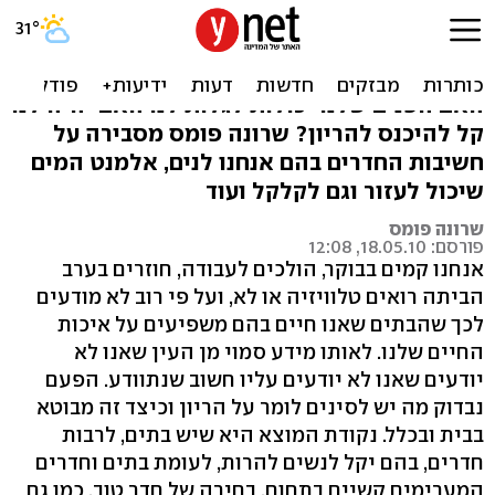
פריון ופנג שואי
האם הפנג שואי יכול להשפיע על הפוריות שלנו?
האם הפנים שלנו יכולות לגלות לנו האם יהיה לנו
קל להיכנס להריון? שרונה פומס מסבירה על
חשיבות החדרים בהם אנחנו לנים, אלמנט המים
שיכול לעזור וגם לקלקל ועוד
שרונה פומס
פורסם: 18.05.10, 12:08
אנחנו קמים בבוקר, הולכים לעבודה, חוזרים בערב
הביתה רואים טלוויזיה או לא, ועל פי רוב לא מודעים
לכך שהבתים שאנו חיים בהם משפיעים על איכות
החיים שלנו. לאותו מידע סמוי מן העין שאנו לא
יודעים שאנו לא יודעים עליו חשוב שנתוודע. הפעם
נבדוק מה יש לסינים לומר על הריון וכיצד זה מבוטא
בבית ובכלל. נקודת המוצא היא שיש בתים, לרבות
חדרים, בהם יקל לנשים להרות, לעומת בתים וחדרים
המערימים קשיים בתחום. בחירה של חדר טוב, כמו גם