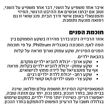
איבר אחד משפיע על השני, דבר אחד משפיע על השני,
וטוב אם יבחנו אנשים את ההיבט הרגשי, הפיזי
והמנטאלי באופן אישי ודרך הבית. פנג שואי זו גם
רפואה מונעת ותומכת.
חוכמת הפנים
אזור הרבייה ניבט בדרך מהירה בשקע הממוקם בין
הפה לאף, המכונה באנגלית Philtrum. על פי חוכמת
הפנים הסינית, שקע עמוק וארוך מראה על קלות
בהבאת ילדים.
שקע ארוך- יכולת להביא ילדים מוקדם.
שקע עמוק- יכולת להביא ילדים בקלות. מראה
אף על פוטנציאל של לידה מחוץ לנישואים.
שקע רחב- יכולת ללדת ילדים רבים.
שקע צר- מעט ילדים ו/או קושי ללדת.
המטאפיסיקה הסינית חושפת עולם ומלואו, שינה
בבית טוב, בחדר הנכון, בזמן נכון, יחד עם תזונה טובה,
יאפשרו הריון. כשיהיו יותר מידי ילדים, במקום שימוש
בגלולה חשבו על הרעיון הפשוט להתמקם בחדר הנכון.