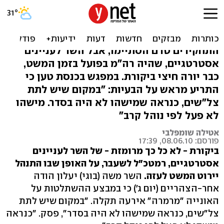
יעלון: לא פעלו לפי נוהל קרב,
ונותרנו בלי צל"שים
התחקירים טרם הסתיימו, אבל השר לעניינים
אסטרטגיים, שהיה רה"מ בפועל בזמן המשט,
כבר יורה חיצי ביקורת. במפגש בכנסת טען כי
התריע מראש על הבעיות: "במקום שיש לתת
צל"שים, כנראה שמישהו לא היה בסדר. מישהו
לא פעל לפי נוהל קרב"
אטילה שומפלבי
פורסם: 08.06.10, 17:39
ביקורת - לא כל כך מרומזת - של השר לעניינים
אסטרטגיים, רמטכ"ל לשעבר, על האופן שבו התנהל
יירוט המשט לעזה.
השר משה (בוגי) יעלון הודה
אחר-הצהריים (יום ג') כי במבצע ההשתלטות על
האונייה "מרמרה" אירעה תקלה. "במקום שיש לתת
צל"שים, כנראה שמישהו לא היה בסדר", פסק. "כנראה