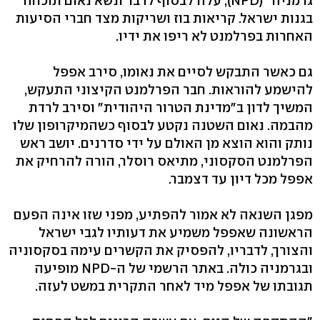
גרמניה" (NPD), עלה לבסוף לדבר ונשא נאום תוכחה
בגנות ישראל. קריאות בוז ושריקות מצד חברי הסיעות
האחרות בפרלמנט לא ריפו את ידיו.
גם כאשר התבקש לסיים את נאומו, סירב אפפל
להישמע להוראות. חבר הפרלמנט הקיצוני התעקש,
המשיך לדון ב"מדינת הטרור היהודית" וסירב לרדת
מהבמה. נאום השטנה נקטע לבסוף כשהמיקרופון שלו
נותק והוא הוצא מן האולם על ידי סדרנים. יושב ראש
הפרלמנט הסקסוני, מתיאס רוסלר, הורה להרחיק את
אפפל מכל דיון עד דצמבר.
מפגן השנאה לא אמור להפתיע, מפני שזו אינה הפעם
הראשונה שאפפל משמיע את דעותיו לגבי ישראל
והצורך, לדבריו, להפסיק את הקשרים עימה בסקסוניה
ובגרמניה כולה. באתר הרשמי של ה-NPD מופיעה
תגובתו של אפפל מיד לאחר התקרית במשט לעזה.