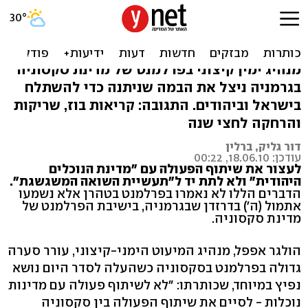
מחוקק בגרמניה: די לתעשיית
השואה המשגשגת
מנהיג ימין קיצוני בפרלמנט של מדינת סקסוניה
בגרמניה ניצל את הבמה שניתנה כדי להשתלח
בישראל וביהודים. התגובה: קריאות בוז, שריקות
והרחקה לחצי שנה
דור גליק, ברלין
עודכן: 18.06.10, 00:22
לעצור את שיתוף הפעולה עם "מדינת הנוכלים
היהודית" ולא לתת יד ל"תעשיית השואה המשגשגת".
הדברים הללו לא נאמרו בפרלמנט בטהרן אלא נשמעו
אתמול (ה') בדרזדן שבגרמניה, בישיבת הפרלמנט של
מדינת סקסוניה.
הולגר אפפל, מנהיג המיעוט הימני-קיצוני, עורר סערה
גדולה בפרלמנט בסקסוניה כשהעלה לסדר היום נושא
נפיץ במיוחד, שכותרתו: "לא לשיתוף פעולה עם מדינות
נוכלות - לסיים את שיתוף הפעולה בין סקסוניה