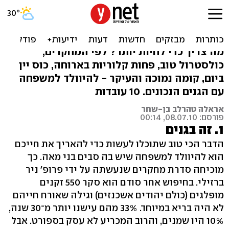
נמוכים חיים יותר: 10 עובדות
על אריכות ימים
מה צריך כדי לחיות יותר? לפי המחקרים,
כולסטרול טוב, פחות קלוריות בארוחה, כוס יין
ביום, קומה נמוכה והעיקר - להיוולד למשפחה
עם הגנים הנכונים. 10 עובדות
אראלה טהרלב בן-שחר
פורסם: 08.07.10, 00:14
1. זה בגנים
הדבר הכי טוב שתוכלו לעשות כדי להאריך את חייכם
הוא להיוולד למשפחה שיש בה סבים בני מאה. כך
מוכיחה סדרת מחקרים שנעשתה על ידי פרופ' ניר
ברזילי. בחיפוש אחר סודם הוא סקר 550 זקנים
מופלגים (כולם יהודים אשכנזים) וגילה שאורח חייהם
לא היה בריא במיוחד. 33% מהם עישנו יותר מ־30 שנה,
10% היו שמנים, והרוב המכריע לא עסק בספורט. אבל