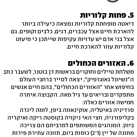
5. פחות קלוריות
דיאטה מופחתת קלוריות נמצאה כיעילה ביותר
להארכת חיים אצל עכברים, דגים, כלבים וקופים. גם
אצל בני אדם יש עדויות עקיפות שייתכן כי מיעוט
קלוריות עוזר להארכת חיים.
6. האזורים הכחולים
משלחת טיילים וחוקרים בראשות דן בוטנר, לשעבר כתב
ה"נשיונל גאוגרפיק", יצאה לסייר ברחבי העולם
בחיפוש אחר "האזורים הכחולים", בהם חיים אנשים
מתפקדים ובריאים עד גיל מאה. הקבוצה איתרה
חמישה אזורים כאלה:
סרדיניה באיטליה, אוקינאווה ביפן, לומה לינדה
בקליפורניה, חצי האי ניקויה בקוסטה ריקה ואיקריה
ביוון. המנהגים המשותפים למרביתם הם צריכה
מתונה של יין (1־2) כוסות ביום, תזונה עתירת פירות