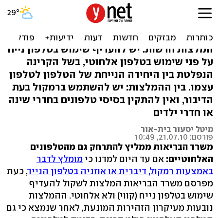
משרד הבריאות: היזהרו מטל'
אלחוטי כמו מסלולרי
המלצות חדשות: יש להעדיף שימוש בטלפון נייח
על פני שימוש בטלפון אלחוטי, בשל הקרינה
הנפלטת בין היחידה הנייחת של הטלפון לטלפון
עצמו. בין ההמלצות: יש להשתמש ברמקול בעת
הדיבור, ואין להתקין בסיסי טלפונים בחדרי שינה
או חדרי ילדים
מיטל יסעור בית-אור
פורסם: 21.07.10, 10:49
משרד הבריאות ממליץ להתרחק גם מהטלפונים
האלחוטיים:
אם עד היום למדנו כי
מומלץ לדבר
באמצעות רמקול, דיברית או אוזניה בטלפון הנייד
, כעת
מפרסם משרד הבריאות המלצות לשקול להעדיף
שימוש בטלפון נייח (קווי) ולא אלחוטי. ההמלצות
נובעות מעיקרון הזהירות המונעת, לאחר שנמצא כי גם