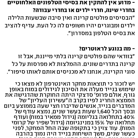
- מדוע אין להתקין את בסיסי הטלפונים האלחוטיים
בחדרי שינה, חדרי ילדים או בחדרי עבודה?
"הבסיסים פולטים קרינה ואין סיבה שבשעות הלילה
ילדים ומבוגרים יהיו חשופים לה כל העת. עדיף להציב
את בסיס הטלפון במסדרון".
- מה בנוגע לראוטרים?
"בוודאי שהם פולטים קרינה בלתי מייננת, אבל זו
קרינה בתדרים שונים. ההמלצות לא מפרסות על כל
סוגי הקרינה, אנחנו לא מכניסים אותם לאותו סיפור".
יש לזכור כי תוצאות מחקר האינטרפון לא מצאו כי
שימוש בנייד מעלה את הסיכון לגידולים במוח באופן
גורף, אולם פרופ' סדצקי היתה החוקרת שהדגישה את
הממצא החריג לפיו בקרב ה"עשירון העליון" של
המדברים בנייד, אנשים שדיברו חצי שעה בממוצע ביום
ובסך הכל 1,640 שעות בעשר שנים, נמצא עודף של
40% בתחלואה בגליומה (גידול ממאיר במוח) ועודף
תחלואה של 15% במנינגיומה (גידול שפיר של קרומי
המוח). עוד צוין כי בתקופה שבה החל המחקר, לפני
כעשר שנים, משך השיחות בנייד היה נמוך בהרבה