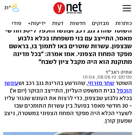
שחר מזרחי: "אני נכנס לכלא
בראש מורם"
השוטר שהרג גנב רכב ועונשו הוכפל ל-30 חודשי
מאסר, התייצב עם בני משפחתו בכלא גלבוע
שבצפון. עשרות שוטרים באו לתמוך בו, בראשם
מפקד המחוז הצפוני. אמו אמרה: "בכל מדינה
מתוקנת הוא היה מקבל ציון לשבח"
אחיה ראב"ד
פורסם: 08.08.10, 10:04
השוטר
שחר מזרחי
, שהורשע בהריגת גנב רכב וש
עונשו
הוכפל
בבית המשפט העליון, התייצב הבוקר (יום א')
בכלא גלבוע שבצפון, כדי לרצות את העונש שנגזר עליו
- 30 חודשי מאסר בפועל. בין עשרות התומכים שבו
לשערי הכלא היה מפקד המחוז הצפוני במשטרה, ניצב
שמעון קורן.