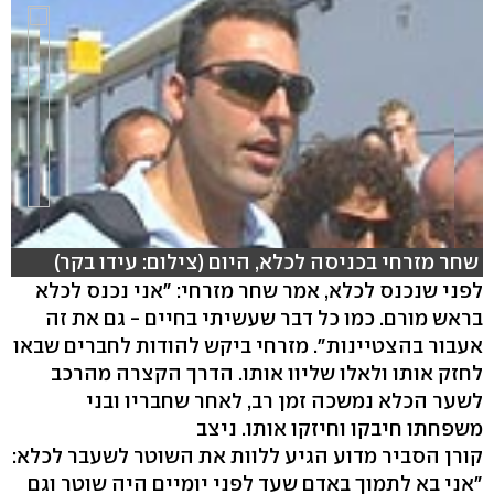
שחר מזרחי בכניסה לכלא, היום (צילום: עידו בקר)
לפני שנכנס לכלא, אמר שחר מזרחי: "אני נכנס לכלא
בראש מורם. כמו כל דבר שעשיתי בחיים - גם את זה
hlsjs-lite: Network error
אעבור בהצטיינות". מזרחי ביקש להודות לחברים שבאו
לחזק אותו ולאלו שליוו אותו. הדרך הקצרה מהרכב
לשער הכלא נמשכה זמן רב, לאחר שחבריו ובני
משפחתו חיבקו וחיזקו אותו. ניצב
קורן הסביר מדוע הגיע ללוות את השוטר לשעבר לכלא:
"אני בא לתמוך באדם שעד לפני יומיים היה שוטר וגם